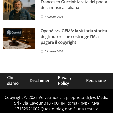
Francesco Guccini: la vita del poeta
della musica italiana
7 Agosto 2026
OpenAI vs. GEMA: la vittoria storica
degli autori che costringe l’IA a
pagare il copyright
5 Agosto 2026
Chi
Privacy
Disclaimer
Redazione
siamo
Policy
Copyright © 2025 Velvetmusic.it proprietà di Jws Media
Srl - Via Cavour 310 - 00184 Roma (RM) - P.Iva
17132921002 Questo blog non è una testata