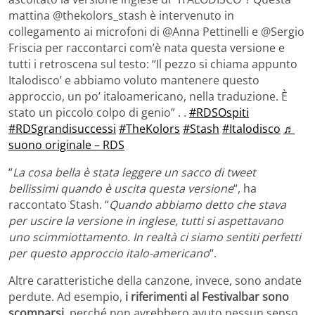
mattina @thekolors_stash è intervenuto in
collegamento ai microfoni di @Anna Pettinelli e @Sergio
Friscia per raccontarci com’è nata questa versione e
tutti i retroscena sul testo: “Il pezzo si chiama appunto
Italodisco’ e abbiamo voluto mantenere questo
approccio, un po’ italoamericano, nella traduzione. È
stato un piccolo colpo di genio” . .
#RDSOspiti
#RDSgrandisuccessi
#TheKolors
#Stash
#Italodisco
♬
suono originale – RDS
“
La cosa bella è stata leggere un sacco di tweet
bellissimi quando è uscita questa versione
“, ha
raccontato Stash. “
Quando abbiamo detto che stava
per uscire la versione in inglese, tutti si aspettavano
uno scimmiottamento. In realtà ci siamo sentiti perfetti
per questo approccio italo-americano
“.
Altre caratteristiche della canzone, invece, sono andate
perdute. Ad esempio,
i riferimenti al Festivalbar sono
scomparsi
, perché non avrebbero avuto nessun senso