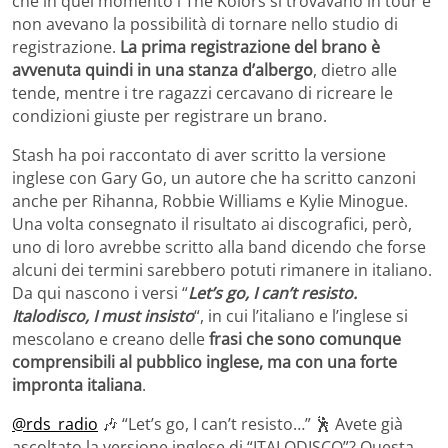
che in quel momento i The Kolors si trovavano in tour e
non avevano la possibilità di tornare nello studio di
registrazione.
La prima registrazione del brano è
avvenuta quindi in una stanza d’albergo
, dietro alle
tende, mentre i tre ragazzi cercavano di ricreare le
condizioni giuste per registrare un brano.
Stash ha poi raccontato di aver scritto la versione
inglese con Gary Go, un autore che ha scritto canzoni
anche per Rihanna, Robbie Williams e Kylie Minogue.
Una volta consegnato il risultato ai discografici, però,
uno di loro avrebbe scritto alla band dicendo che forse
alcuni dei termini sarebbero potuti rimanere in italiano.
Da qui nascono i versi “
Let’s go, I can’t resisto.
Italodisco, I must insisto
“, in cui l’italiano e l’inglese si
mescolano e creano delle
frasi che sono comunque
comprensibili al pubblico inglese, ma con una forte
impronta italiana
.
@rds_radio
🎶 “Let’s go, I can’t resisto…” 🕺 Avete già
ascoltato la versione inglese di “ITALODISCO”? Questa