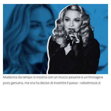
Madonna da tempo si mostra con un trucco pesante e un'immagine
poco genuina, ma ora ha deciso di invertire il passo - velvetmusic.it