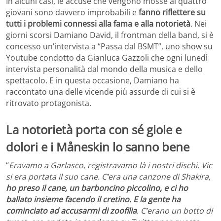
In alcuni casi, le accuse che vengono mosse ai quattro
giovani sono davvero improbabili e
fanno riflettere su
tutti i problemi connessi alla fama e alla notorietà
. Nei
giorni scorsi Damiano David, il frontman della band, si è
concesso un’intervista a “Passa dal BSMT”, uno show su
Youtube condotto da Gianluca Gazzoli che ogni lunedì
intervista personalità dal mondo della musica e dello
spettacolo. E in questa occasione, Damiano ha
raccontato una delle vicende più assurde di cui si è
ritrovato protagonista.
La notorietà porta con sé gioie e
dolori e i Måneskin lo sanno bene
“
Eravamo a Garlasco, registravamo là i nostri dischi. Vic
si era portata il suo cane. C’era una canzone di Shakira,
ho preso il cane, un barboncino piccolino, e ci ho
ballato insieme facendo il cretino. E la gente ha
cominciato ad accusarmi di zoofilia
. C’erano un botto di