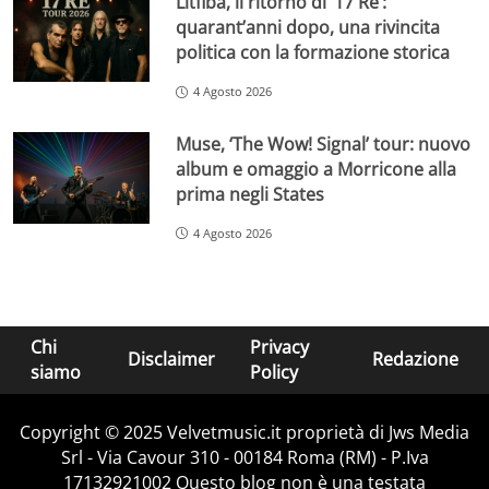
Litfiba, il ritorno di ’17 Re’:
quarant’anni dopo, una rivincita
politica con la formazione storica
4 Agosto 2026
Muse, ‘The Wow! Signal’ tour: nuovo
album e omaggio a Morricone alla
prima negli States
4 Agosto 2026
Chi
Privacy
Disclaimer
Redazione
siamo
Policy
Copyright © 2025 Velvetmusic.it proprietà di Jws Media
Srl - Via Cavour 310 - 00184 Roma (RM) - P.Iva
17132921002 Questo blog non è una testata