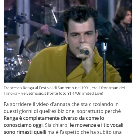
Francesco Renga al Festival di Sanremo nel 1991, era il frontman dei
Timoria – velvetmusic.it (fonte foto YT @Unlimited Live)
Fa sorridere il video d’annata che sta circolando in
questi giorni di quell’esibizione, soprattutto perché
Renga è completamente diverso da come lo
conosciamo oggi
. Sia chiaro,
le movenze e i tic vocali
sono rimasti quelli
ma è l’aspetto che ha subito una