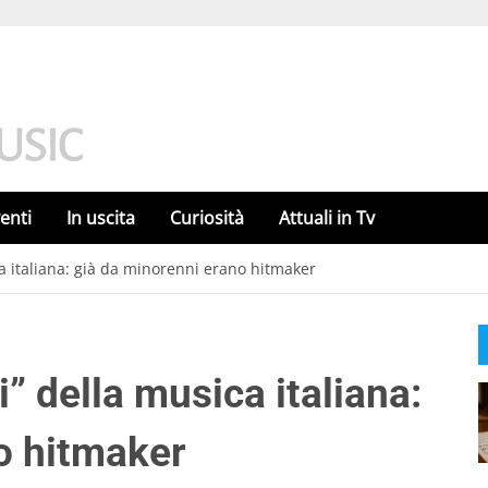
enti
In uscita
Curiosità
Attuali in Tv
a italiana: già da minorenni erano hitmaker
” della musica italiana:
o hitmaker