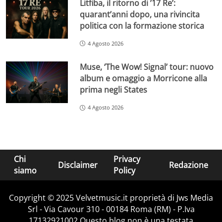
Litfiba, il ritorno di ’17 Re’:
quarant’anni dopo, una rivincita
politica con la formazione storica
4 Agosto 2026
Muse, ‘The Wow! Signal’ tour: nuovo
album e omaggio a Morricone alla
prima negli States
4 Agosto 2026
Chi
Privacy
Disclaimer
Redazione
siamo
Policy
Copyright © 2025 Velvetmusic.it proprietà di Jws Media
Srl - Via Cavour 310 - 00184 Roma (RM) - P.Iva
17132921002 Questo blog non è una testata