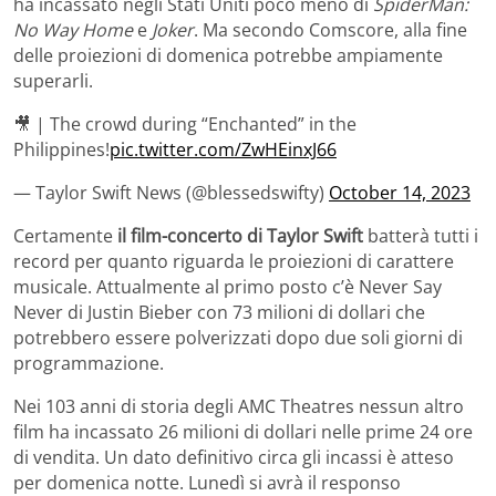
ha incassato negli Stati Uniti poco meno di
SpiderMan:
No Way Home
e
Joker
. Ma secondo Comscore, alla fine
delle proiezioni di domenica potrebbe ampiamente
superarli.
🎥 | The crowd during “Enchanted” in the
Philippines!
pic.twitter.com/ZwHEinxJ66
— Taylor Swift News (@blessedswifty)
October 14, 2023
Certamente
il film-concerto di Taylor Swift
batterà tutti i
record per quanto riguarda le proiezioni di carattere
musicale. Attualmente al primo posto c’è Never Say
Never di Justin Bieber con 73 milioni di dollari che
potrebbero essere polverizzati dopo due soli giorni di
programmazione.
Nei 103 anni di storia degli AMC Theatres nessun altro
film ha incassato 26 milioni di dollari nelle prime 24 ore
di vendita. Un dato definitivo circa gli incassi è atteso
per domenica notte. Lunedì si avrà il responso