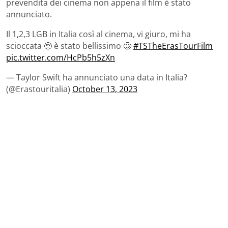
prevendita dei cinema non appena il film è stato
annunciato.
Il 1,2,3 LGB in Italia così al cinema, vi giuro, mi ha
scioccata 🥹 è stato bellissimo 🥲
#TSTheErasTourFilm
pic.twitter.com/HcPb5h5zXn
— Taylor Swift ha annunciato una data in Italia?
(@Erastouritalia)
October 13, 2023