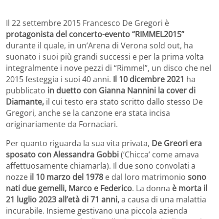
Il 22 settembre 2015 Francesco De Gregori è
protagonista del concerto-evento “RIMMEL2015”
durante il quale, in un’Arena di Verona sold out, ha
suonato i suoi più grandi successi e per la prima volta
integralmente i nove pezzi di “Rimmel”, un disco che nel
2015 festeggia i suoi 40 anni.
Il 10 dicembre 2021
ha
pubblicato
in duetto con Gianna Nannini la cover di
Diamante,
il cui testo era stato scritto dallo stesso De
Gregori, anche se la canzone era stata incisa
originariamente da Fornaciari.
Per quanto riguarda la sua vita privata,
De Greori era
sposato con Alessandra Gobbi
(‘Chicca’ come amava
affettuosamente chiamarla). Il due sono convolati a
nozze
il 10 marzo del 1978
e dal loro matrimonio
sono
nati due gemelli, Marco e Federico
. La donna
è morta il
21 luglio 2023 all’età di 71 anni,
a causa di una malattia
incurabile. Insieme gestivano una piccola azienda