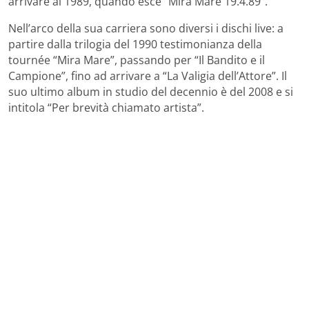
arrivare al 1989, quando esce “Mira Mare 19.4.89”.
Nell’arco della sua carriera sono diversi i dischi live: a
partire dalla trilogia del 1990 testimonianza della
tournée “Mira Mare”, passando per “Il Bandito e il
Campione”, fino ad arrivare a “La Valigia dell’Attore”. Il
suo ultimo album in studio del decennio è del 2008 e si
intitola “Per brevità chiamato artista”.