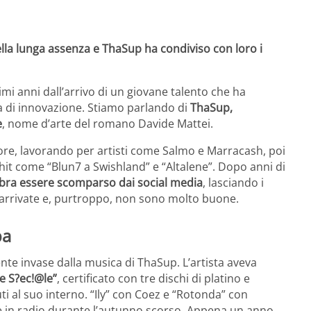
lla lunga assenza e ThaSup ha condiviso con loro i
imi anni dall’arrivo di un giovane talento che ha
 di innovazione. Stiamo parlando di
ThaSup,
e
, nome d’arte del romano Davide Mattei.
re, lavorando per artisti come Salmo e Marracash, poi
e hit come “Blun7 a Swishland” e “Altalene”. Dopo anni di
embra essere scomparso dai social media
, lasciando i
no arrivate e, purtroppo, non sono molto buone.
pa
te invase dalla musica di ThaSup. L’artista aveva
e S?ec!@le”
, certificato con tre dischi di platino e
ti al suo interno. “Ily” con Coez e “Rotonda” con
te in radio durante l’autunno scorso. Appena un anno