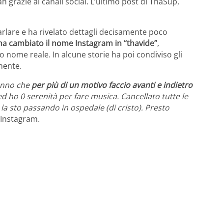
an grazie ai canali social. L’ultimo post di ThaSup,
parlare e ha rivelato dettagli decisamente poco
ha cambiato il nome Instagram in “thavide”
,
o nome reale. In alcune storie ha poi condiviso gli
mente.
 anno che
per più di un motivo faccio avanti e indietro
d ho 0 serenità per fare musica. Cancellato tutte le
la sto passando in ospedale (di cristo). Presto
 Instagram.