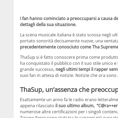
I fan hanno cominciato a preoccuparsi a causa de
dettagli della sua situazione.
La scena musicale italiana è stato scossa negli ult
portato sonorità decisamente nuove, una ventata
precedentemente conosciuto come Tha Suprem
ThaSup si è fatto conoscere prima come produtto
ha conquistato il pubblico con il suo stile unico 
grande successo,
negli ultimi tempi il rapper s
suoi fan in attesa di notizie. Notizie che ora so
ThaSup, un’assenza che preoccu
Esattamente un anno fa le radio erano letteralmen
appena rilasciato
il suo ultimo album, “C@ra++er
numerose altre certificazioni per i singoli contenu
Tiziano Ferro sono stati tra le canzoni più passa