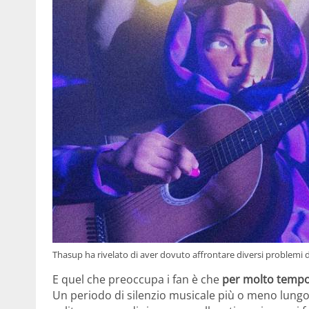
Thasup ha rivelato di aver dovuto affrontare diversi problemi 
E quel che preoccupa i fan è che
per molto tempo 
Un periodo di silenzio musicale più o meno lungo t