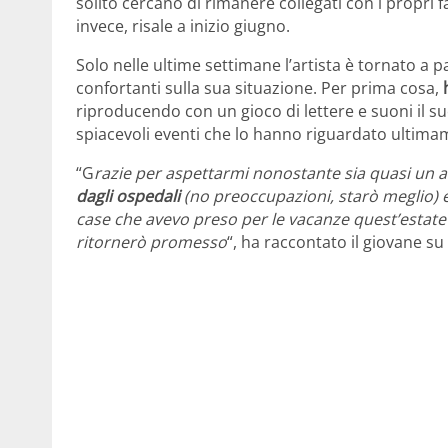
solito cercano di rimanere collegati con i propri f
invece, risale a inizio giugno.
Solo nelle ultime settimane l’artista è tornato a 
confortanti sulla sua situazione. Per prima cosa,
riproducendo con un gioco di lettere e suoni il su
spiacevoli eventi che lo hanno riguardato ultima
“G
razie per aspettarmi nonostante sia quasi un
dagli ospedali
(no preoccupazioni, starò meglio) e
case che avevo preso per le vacanze quest’estate 
ritornerò promesso
“, ha raccontato il giovane su