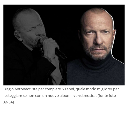
Biagio Antonacci sta per compiere 60 anni, quale modo migliorer per
festeggiare se non con un nuovo album - velvetmusic.it (fonte foto
ANSA)