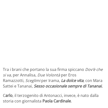
Tra i brani che portano la sua firma spiccano
Dov’è che
si va
, per Annalisa,
Due Volontà
per Eros
Ramazzotti,
Sceglimi
per Irama,
La dolce vita
, con Mara
Sattei e Tananai,
Sesso occasionale sempre di Tananai.
C
arlo
, il terzogenito di Antonacci, invece, è nato dalla
storia con giornalista
Paola Cardinale
.