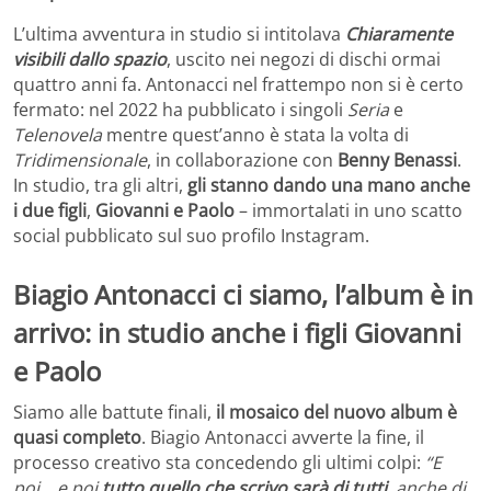
L’ultima avventura in studio si intitolava
Chiaramente
visibili dallo spazio
, uscito nei negozi di dischi ormai
quattro anni fa. Antonacci nel frattempo non si è certo
fermato: nel 2022 ha pubblicato i singoli
Seria
e
Telenovela
mentre quest’anno è stata la volta di
Tridimensionale
, in collaborazione con
Benny Benassi
.
In studio, tra gli altri,
gli stanno dando una mano anche
i due figli
,
Giovanni e Paolo
– immortalati in uno scatto
social pubblicato sul suo profilo Instagram.
Biagio Antonacci ci siamo, l’album è in
arrivo: in studio anche i figli Giovanni
e Paolo
Siamo alle battute finali,
il mosaico del nuovo album è
quasi completo
. Biagio Antonacci avverte la fine, il
processo creativo sta concedendo gli ultimi colpi:
“E
poi… e poi
tutto quello che scrivo sarà di tutti
, anche di