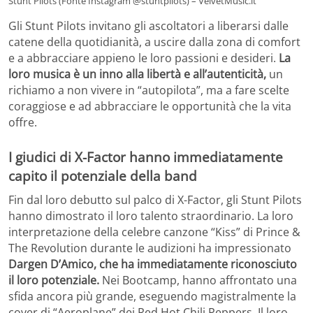
Stunt Pilots (Fonte Instagram @stuntpilots) – VelvetMusic.it
Gli Stunt Pilots invitano gli ascoltatori a liberarsi dalle
catene della quotidianità, a uscire dalla zona di comfort
e a abbracciare appieno le loro passioni e desideri.
La
loro musica è un inno alla libertà e all’autenticità,
un
richiamo a non vivere in “autopilota”, ma a fare scelte
coraggiose e ad abbracciare le opportunità che la vita
offre.
I giudici di X-Factor hanno immediatamente
capito il potenziale della band
Fin dal loro debutto sul palco di X-Factor, gli Stunt Pilots
hanno dimostrato il loro talento straordinario. La loro
interpretazione della celebre canzone “Kiss” di Prince &
The Revolution durante le audizioni ha impressionato
Dargen D’Amico, che ha immediatamente riconosciuto
il loro potenziale.
Nei Bootcamp, hanno affrontato una
sfida ancora più grande, eseguendo magistralmente la
cover di “Aeroplane” dei Red Hot Chili Peppers. Il loro