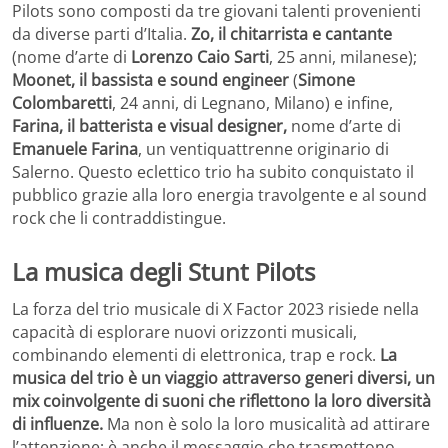
Pilots sono composti da tre giovani talenti provenienti
da diverse parti d’Italia.
Zo, il chitarrista e cantante
(nome d’arte di
Lorenzo Caio Sarti
, 25 anni, milanese);
Moonet, il bassista e sound engineer
(
Simone
Colombaretti
, 24 anni, di Legnano, Milano) e infine,
Farina, il batterista e visual designer,
nome d’arte di
Emanuele Farina
, un ventiquattrenne originario di
Salerno. Questo eclettico trio ha subito conquistato il
pubblico grazie alla loro energia travolgente e al sound
rock che li contraddistingue.
La musica degli Stunt Pilots
La forza del trio musicale di X Factor 2023 risiede nella
capacità di esplorare nuovi orizzonti musicali,
combinando elementi di elettronica, trap e rock.
La
musica del trio è un viaggio attraverso generi diversi,
un
mix coinvolgente di suoni che riflettono la loro diversità
di influenze.
Ma non è solo la loro musicalità ad attirare
l’attenzione; è anche il messaggio che trasmettono