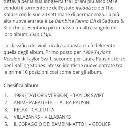
tuttavia per la sua longevità tra i brani più ascoltati e
venduti il tormentone dell’estate
Italodisco
dei The
Kolors con le sue 23 settimane di permanenza. La più
alta nuova entrata è
Le Bambine Fanno Oh
di Sadturs &
Kiid che presentano più in basso un altro singolo del
loro album,
Clap Clap
.
La classifica dei vinili ricalca abbastanza fedelmente
quella degli album. Primo posto per
1989 Taylor’s
Version
di Taylor Swift, secondo per Laura Pausini, terzo
per i Rolling Stones. Stesse identiche nuove entrate tra
le prime 10 posizioni così come per gli album.
Classifica album
1. 1989 (TAYLOR’S VERSION) – TAYLOR SWIFT
2. ANIME PARALLELE – LAURA PAUSINI
3. RELAX – CALCUTTA
4. VILLABANKS – VILLABANKS
5. IL CORAGGIO DEI BAMBINI- ATTO II – GEOLIER