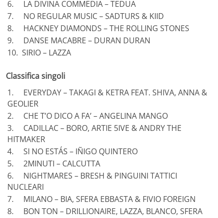
6. LA DIVINA COMMEDIA – TEDUA
7. NO REGULAR MUSIC – SADTURS & KIID
8. HACKNEY DIAMONDS – THE ROLLING STONES
9. DANSE MACABRE – DURAN DURAN
10. SIRIO – LAZZA
Classifica singoli
1. EVERYDAY – TAKAGI & KETRA FEAT. SHIVA, ANNA &
GEOLIER
2. CHE T’O DICO A FA’ – ANGELINA MANGO
3. CADILLAC – BORO, ARTIE 5IVE & ANDRY THE
HITMAKER
4. SI NO ESTÁS – IÑIGO QUINTERO
5. 2MINUTI – CALCUTTA
6. NIGHTMARES – BRESH & PINGUINI TATTICI
NUCLEARI
7. MILANO – BIA, SFERA EBBASTA & FIVIO FOREIGN
8. BON TON – DRILLIONAIRE, LAZZA, BLANCO, SFERA