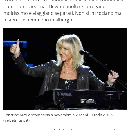
non incontrarsi mai. Bevono molto, si drogano
moltissimo e viaggiano separati. Non si incrociano mai
in aereo e nemmeno in albergo.
Christine McVie scomparsa a novembre a 79 anni – Credit ANSA
(velvetmusic.it)