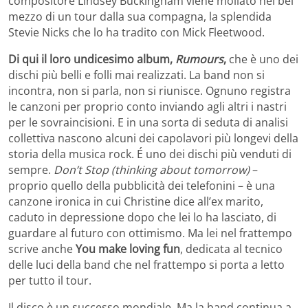
compositore Lindsey Buckingham viene mollato nel bel
mezzo di un tour dalla sua compagna, la splendida
Stevie Nicks che lo ha tradito con Mick Fleetwood.
Di qui il loro undicesimo album,
Rumours
,
che è uno dei
dischi più belli e folli mai realizzati. La band non si
incontra, non si parla, non si riunisce. Ognuno registra
le canzoni per proprio conto inviando agli altri i nastri
per le sovraincisioni. E in una sorta di seduta di analisi
collettiva nascono alcuni dei capolavori più longevi della
storia della musica rock. É uno dei dischi più venduti di
sempre.
Don’t Stop (thinking about tomorrow)
–
proprio quello della pubblicità dei telefonini – è una
canzone ironica in cui Christine dice all’ex marito,
caduto in depressione dopo che lei lo ha lasciato, di
guardare al futuro con ottimismo. Ma lei nel frattempo
scrive anche
You make loving fun
, dedicata al tecnico
delle luci della band che nel frattempo si porta a letto
per tutto il tour.
Il disco è un successo mondiale. Ma la band continua a