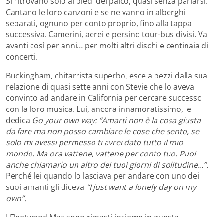
Si ritrovano solo ai piedi del palco, quasi senza parlarsi.
Cantano le loro canzoni e se ne vanno in alberghi
separati, ognuno per conto proprio, fino alla tappa
successiva. Camerini, aerei e persino tour-bus divisi. Va
avanti così per anni… per molti altri dischi e centinaia di
concerti.
Buckingham, chitarrista superbo, esce a pezzi dalla sua
relazione di quasi sette anni con Stevie che lo aveva
convinto ad andare in California per cercare successo
con la loro musica. Lui, ancora innamoratissimo, le
dedica
Go your own way: “Amarti non è la cosa giusta
da fare ma non posso cambiare le cose che sento, se
solo mi avessi permesso ti avrei dato tutto il mio
mondo. Ma ora vattene, vattene per conto tuo. Puoi
anche chiamarlo un altro dei tuoi giorni di solitudine…”.
Perché lei quando lo lasciava per andare con uno dei
suoi amanti gli diceva
“I just want a lonely day on my
own”.
I Fleetwood Mac sono rimasti insieme in questa