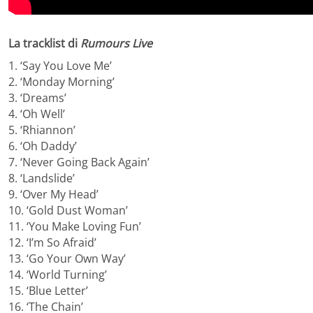
La tracklist di
Rumours Live
1. ‘Say You Love Me’
2. ‘Monday Morning’
3. ‘Dreams’
4. ‘Oh Well’
5. ‘Rhiannon’
6. ‘Oh Daddy’
7. ‘Never Going Back Again’
8. ‘Landslide’
9. ‘Over My Head’
10. ‘Gold Dust Woman’
11. ‘You Make Loving Fun’
12. ‘I’m So Afraid’
13. ‘Go Your Own Way’
14. ‘World Turning’
15. ‘Blue Letter’
16. ‘The Chain’