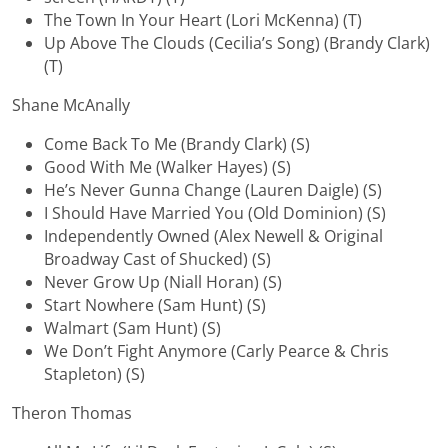
The Town In Your Heart (Lori McKenna) (T)
Up Above The Clouds (Cecilia’s Song) (Brandy Clark)
(T)
Shane McAnally
Come Back To Me (Brandy Clark) (S)
Good With Me (Walker Hayes) (S)
He’s Never Gunna Change (Lauren Daigle) (S)
I Should Have Married You (Old Dominion) (S)
Independently Owned (Alex Newell & Original
Broadway Cast of Shucked) (S)
Never Grow Up (Niall Horan) (S)
Start Nowhere (Sam Hunt) (S)
Walmart (Sam Hunt) (S)
We Don’t Fight Anymore (Carly Pearce & Chris
Stapleton) (S)
Theron Thomas