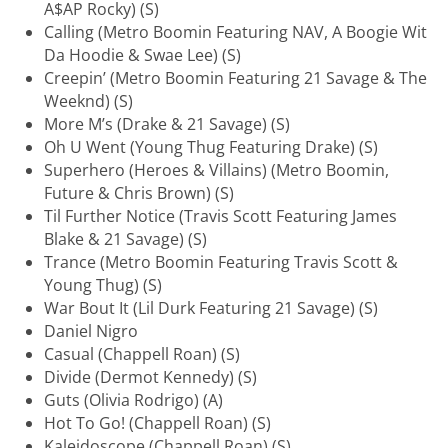
A$AP Rocky) (S)
Calling (Metro Boomin Featuring NAV, A Boogie Wit
Da Hoodie & Swae Lee) (S)
Creepin’ (Metro Boomin Featuring 21 Savage & The
Weeknd) (S)
More M’s (Drake & 21 Savage) (S)
Oh U Went (Young Thug Featuring Drake) (S)
Superhero (Heroes & Villains) (Metro Boomin,
Future & Chris Brown) (S)
Til Further Notice (Travis Scott Featuring James
Blake & 21 Savage) (S)
Trance (Metro Boomin Featuring Travis Scott &
Young Thug) (S)
War Bout It (Lil Durk Featuring 21 Savage) (S)
Daniel Nigro
Casual (Chappell Roan) (S)
Divide (Dermot Kennedy) (S)
Guts (Olivia Rodrigo) (A)
Hot To Go! (Chappell Roan) (S)
Kaleidoscope (Chappell Roan) (S)