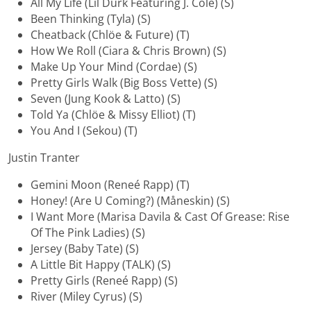
All My Life (Lil Durk Featuring J. Cole) (S)
Been Thinking (Tyla) (S)
Cheatback (Chlöe & Future) (T)
How We Roll (Ciara & Chris Brown) (S)
Make Up Your Mind (Cordae) (S)
Pretty Girls Walk (Big Boss Vette) (S)
Seven (Jung Kook & Latto) (S)
Told Ya (Chlöe & Missy Elliot) (T)
You And I (Sekou) (T)
Justin Tranter
Gemini Moon (Reneé Rapp) (T)
Honey! (Are U Coming?) (Måneskin) (S)
I Want More (Marisa Davila & Cast Of Grease: Rise
Of The Pink Ladies) (S)
Jersey (Baby Tate) (S)
A Little Bit Happy (TALK) (S)
Pretty Girls (Reneé Rapp) (S)
River (Miley Cyrus) (S)