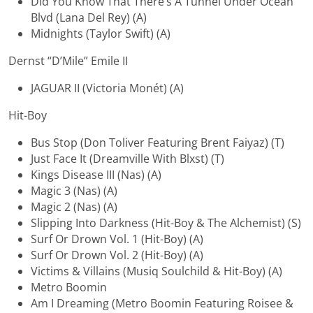
Did You Know That There’s A Tunnel Under Ocean
Blvd (Lana Del Rey) (A)
Midnights (Taylor Swift) (A)
Dernst “D’Mile” Emile II
JAGUAR II (Victoria Monét) (A)
Hit-Boy
Bus Stop (Don Toliver Featuring Brent Faiyaz) (T)
Just Face It (Dreamville With Blxst) (T)
Kings Disease III (Nas) (A)
Magic 3 (Nas) (A)
Magic 2 (Nas) (A)
Slipping Into Darkness (Hit-Boy & The Alchemist) (S)
Surf Or Drown Vol. 1 (Hit-Boy) (A)
Surf Or Drown Vol. 2 (Hit-Boy) (A)
Victims & Villains (Musiq Soulchild & Hit-Boy) (A)
Metro Boomin
Am I Dreaming (Metro Boomin Featuring Roisee &