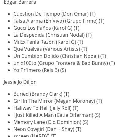
Edgar Barrera
Cuestion De Tiempo (Don Omar) (T)
Falsa Alarma (En Vivo) (Grupo Firme) (T)
Gucci Los Paños (Karol G) (T)
La Despedida (Christian Nodal) (T)
Mi Ex Tenía Razón (Karol G) (T)
Que Vuelvas (Various Artists) (T)
Un Cumbión Dolido (Christian Nodal) (T)
un x100to (Grupo Frontera & Bad Bunny) (T)
Yo Pr1mero (Rels B) (S)
Jessie Jo Dillon
Buried (Brandy Clark) (T)
Girl In The Mirror (Megan Moroney) (T)
Halfway To Hell (Jelly Roll) (T)
I Just Killed A Man (Catie Offerman) (S)
Memory Lane (Old Dominion) (S)
Neon Cowgirl (Dan + Shay) (T)
screen (HARDY) (T)