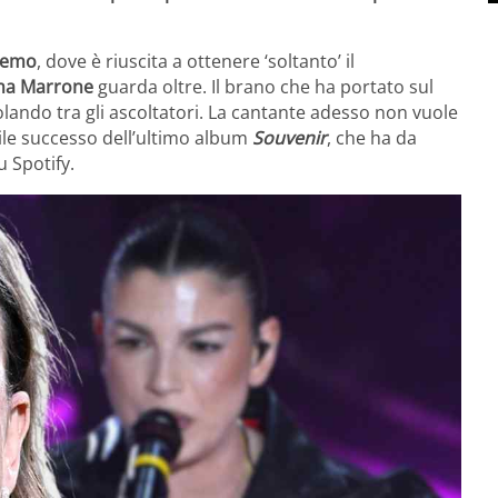
nremo
, dove è riuscita a ottenere ‘soltanto’ il
a Marrone
guarda oltre. Il brano che ha portato sul
olando tra gli ascoltatori. La cantante adesso non vuole
ile successo dell’ultimo album
Souvenir
, che ha da
u Spotify.