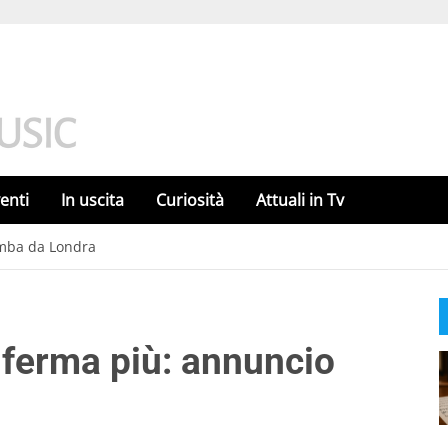
enti
In uscita
Curiosità
Attuali in Tv
mba da Londra
ferma più: annuncio