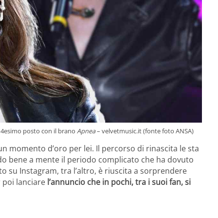
14esimo posto con il brano
Apnea
– velvetmusic.it (fonte foto ANSA)
 momento d’oro per lei. Il percorso di rinascita le sta
endo bene a mente il periodo complicato che ha dovuto
o su Instagram, tra l’altro, è riuscita a sorprendere
 poi lanciare
l’annuncio che in pochi, tra i suoi fan, si