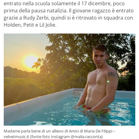
entrato nella scuola solamente il 17 dicembre, poco
prima della pausa natalizia. Il giovane ragazzo è entrato
grazie a Rudy Zerbi, quindi si è ritrovato in squadra con
Holden, Petit e Lil Jolie.
Madame parla bene di un allievo di Amici di Maria De Filippi –
velvetmusic.it (fonte foto Instagram @malia.racconta)