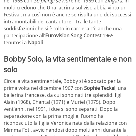
nel 1965 con
Se piangi se ridi
e nel 1969 con
Zingara.
In
molti credono che Una lacrima sul viso abbia vinto un
Festival, ma così non è anche se risulta uno dei successi
intramontabili del cantautore. Tra le tante
soddisfazioni che si è tolto in carriera c’è anche una
partecipazione all’
Eurovision Song Contest
1965
tenutosi a
Napoli
.
Bobby Solo, la vita sentimentale e non
solo
Circa la vita sentimentale, Bobby si è sposato per la
prima volta nel dicembre 1967 con
Sophie Teckel
, una
ballerina francese, da cui sono nati tre splendidi figli
Alain (1968), Chantal (1971) e Muriel (1975). Dopo
vent’anni, nel 1991, i due si sono separati. Dopo la
separazione con la prima moglie, l’uomo ha
riconosciuto la figlia Veronica nata dalla relazione con
Mimma Foti, avvicinandosi dopo molti anni durante la