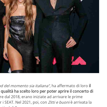
nd del momento sia italiana”
, ha affermato di loro
il
ualità ha scelto loro per poter aprire il concerto di
re dal 2018, erano iniziate ad arrivare le prime
 i SEAT. Nel 2021, poi, con
Zitti e buoni
è arrivata la