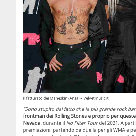
Il fatturato dei Maneskin (Ansa) – Velvetmusic.it
“Sono stupito dal fatto che la più grande rock ba
frontman dei Rolling Stones e proprio per queste q
Nevada,
durante il
No Filter Tour
del 2021. A parti
premiazioni, partendo da quella per gli WMA e per