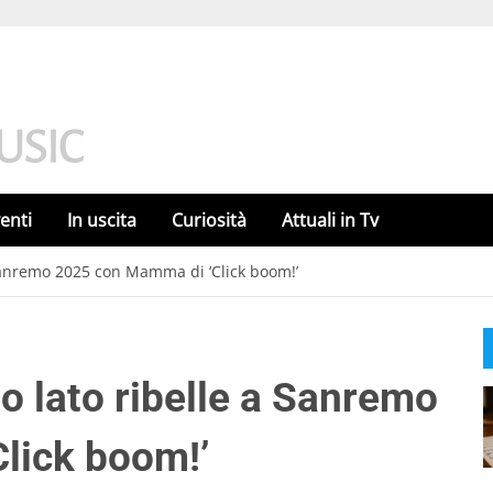
enti
In uscita
Curiosità
Attuali in Tv
a Sanremo 2025 con Mamma di ‘Click boom!’
uo lato ribelle a Sanremo
lick boom!’