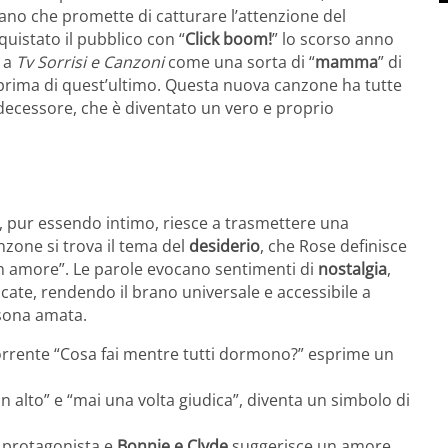
no che promette di catturare l’attenzione del
quistato il pubblico con “
Click boom!
” lo scorso anno
” a
Tv Sorrisi e Canzoni
come una sorta di “
mamma
” di
 prima di quest’ultimo. Questa nuova canzone ha tutte
edecessore, che è diventato un vero e proprio
e, pur essendo intimo, riesce a trasmettere una
nzone si trova il tema del
desiderio
, che Rose definisce
un amore”. Le parole evocano sentimenti di
nostalgia
,
licate, rendendo il brano universale e accessibile a
sona amata.
orrente “Cosa fai mentre tutti dormono?” esprime un
in alto” e “mai una volta giudica”, diventa un simbolo di
a protagonista e
Bonnie e Clyde
suggerisce un amore