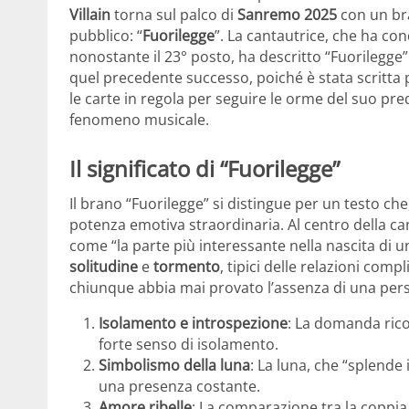
Villain
torna sul palco di
Sanremo 2025
con un bra
pubblico: “
Fuorilegge
”. La cantautrice, che ha con
nonostante il 23° posto, ha descritto “Fuorilegge
quel precedente successo, poiché è stata scritta
le carte in regola per seguire le orme del suo pr
fenomeno musicale.
Il significato di “Fuorilegge”
Il brano “Fuorilegge” si distingue per un testo ch
potenza emotiva straordinaria. Al centro della ca
come “la parte più interessante nella nascita di 
solitudine
e
tormento
, tipici delle relazioni comp
chiunque abbia mai provato l’assenza di una per
Isolamento e introspezione
: La domanda ric
forte senso di isolamento.
Simbolismo della luna
: La luna, che “splende 
una presenza costante.
Amore ribelle
: La comparazione tra la coppi