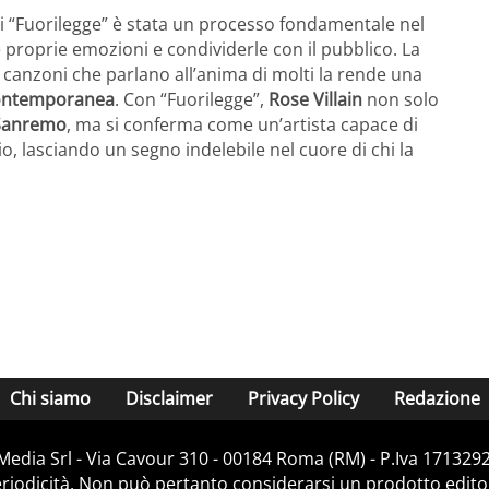
a di “Fuorilegge” è stata un processo fondamentale nel
 proprie emozioni e condividerle con il pubblico. La
n canzoni che parlano all’anima di molti la rende una
contemporanea
. Con “Fuorilegge”,
Rose Villain
non solo
Sanremo
, ma si conferma come un’artista capace di
o, lasciando un segno indelebile nel cuore di chi la
Chi siamo
Disclaimer
Privacy Policy
Redazione
Media Srl - Via Cavour 310 - 00184 Roma (RM) - P.Iva 171329
iodicità. Non può pertanto considerarsi un prodotto editoria