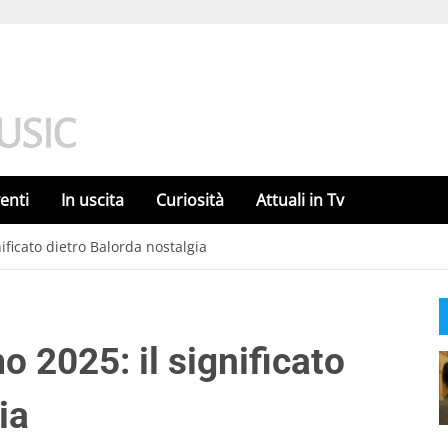
enti
In uscita
Curiosità
Attuali in Tv
ificato dietro Balorda nostalgia
 2025: il significato
ia