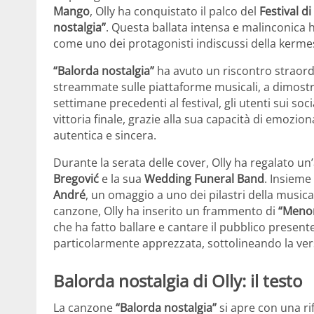
Mango
, Olly ha conquistato il palco del
Festival d
nostalgia”
. Questa ballata intensa e malinconica 
come uno dei protagonisti indiscussi della kermes
“Balorda nostalgia”
ha avuto un riscontro straordi
streammate sulle piattaforme musicali, a dimostra
settimane precedenti al festival, gli utenti sui so
vittoria finale, grazie alla sua capacità di emozio
autentica e sincera.
Durante la serata delle cover, Olly ha regalato
Bregović
e la sua
Wedding Funeral Band
. Insiem
André
, un omaggio a uno dei pilastri della musica 
canzone, Olly ha inserito un frammento di
“Menom
che ha fatto ballare e cantare il pubblico present
particolarmente apprezzata, sottolineando la versat
Balorda nostalgia di Olly: il testo
La canzone
“Balorda nostalgia”
si apre con una ri