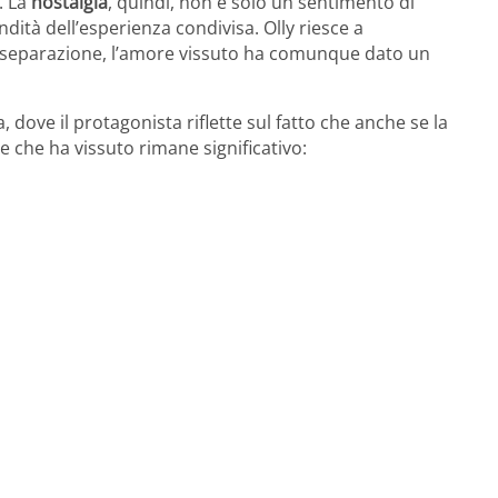
. La
nostalgia
, quindi, non è solo un sentimento di
ità dell’esperienza condivisa. Olly riesce a
la separazione, l’amore vissuto ha comunque dato un
dove il protagonista riflette sul fatto che anche se la
e che ha vissuto rimane significativo: