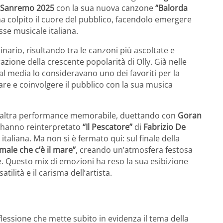
i Sanremo 2025
con la sua nuova canzone
“Balorda
ha colpito il cuore del pubblico, facendolo emergere
se musicale italiana.
nario, risultando tra le canzoni più ascoltate e
zione della crescente popolarità di Olly. Già nelle
cial media lo consideravano uno dei favoriti per la
nare e coinvolgere il pubblico con la sua musica
 un’altra performance memorabile, duettando con
Goran
e hanno reinterpretato
“Il Pescatore”
di
Fabrizio De
italiana. Ma non si è fermato qui: sul finale della
ale che c’è il mare”
, creando un’atmosfera festosa
e. Questo mix di emozioni ha reso la sua esibizione
ilità e il carisma dell’artista.
flessione che mette subito in evidenza il tema della