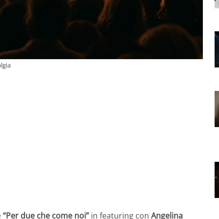
lgia
e
“Per due che come noi”
in featuring con
Angelina