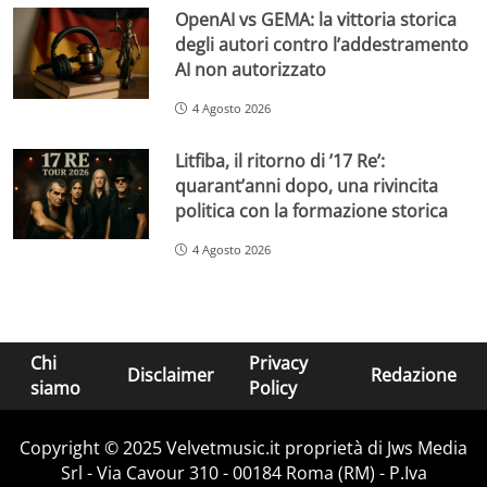
OpenAI vs GEMA: la vittoria storica
degli autori contro l’addestramento
AI non autorizzato
4 Agosto 2026
Litfiba, il ritorno di ’17 Re’:
quarant’anni dopo, una rivincita
politica con la formazione storica
4 Agosto 2026
Chi
Privacy
Disclaimer
Redazione
siamo
Policy
Copyright © 2025 Velvetmusic.it proprietà di Jws Media
Srl - Via Cavour 310 - 00184 Roma (RM) - P.Iva