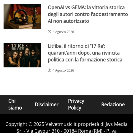
OpenAI vs GEMA: la vittoria storica
degli autori contro l’addestramento
AI non autorizzato
4 Agosto 2026
Litfiba, il ritorno di ’17 Re’:
quarant’anni dopo, una rivincita
politica con la formazione storica
4 Agosto 2026
Chi
Privacy
Disclaimer
Redazione
siamo
Policy
Copyright © 2025 Velvetmusic.it proprietà di Jws Media
Srl - Via Cavour 310 - 00184 Roma (RM) - P.Iva