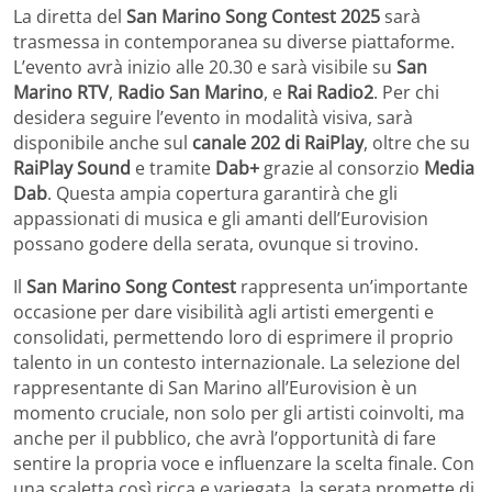
La diretta del
San Marino Song Contest 2025
sarà
trasmessa in contemporanea su diverse piattaforme.
L’evento avrà inizio alle 20.30 e sarà visibile su
San
Marino RTV
,
Radio San Marino
, e
Rai Radio2
. Per chi
desidera seguire l’evento in modalità visiva, sarà
disponibile anche sul
canale 202 di RaiPlay
, oltre che su
RaiPlay Sound
e tramite
Dab+
grazie al consorzio
Media
Dab
. Questa ampia copertura garantirà che gli
appassionati di musica e gli amanti dell’Eurovision
possano godere della serata, ovunque si trovino.
Il
San Marino Song Contest
rappresenta un’importante
occasione per dare visibilità agli artisti emergenti e
consolidati, permettendo loro di esprimere il proprio
talento in un contesto internazionale. La selezione del
rappresentante di San Marino all’Eurovision è un
momento cruciale, non solo per gli artisti coinvolti, ma
anche per il pubblico, che avrà l’opportunità di fare
sentire la propria voce e influenzare la scelta finale. Con
una scaletta così ricca e variegata, la serata promette di