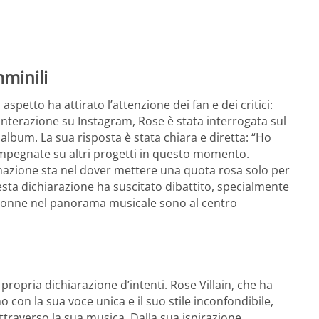
mminili
petto ha attirato l’attenzione dei fan e dei critici:
’interazione su Instagram, Rose è stata interrogata sul
album. La sua risposta è stata chiara e diretta: “Ho
 impegnate su altri progetti in questo momento.
inazione sta nel dover mettere una quota rosa solo per
sta dichiarazione ha suscitato dibattito, specialmente
lle donne nel panorama musicale sono al centro
ropria dichiarazione d’intenti. Rose Villain, che ha
 con la sua voce unica e il suo stile inconfondibile,
traverso la sua musica. Dalla sua ispirazione