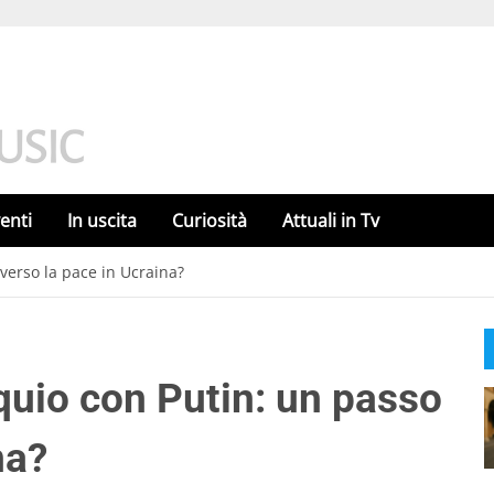
enti
In uscita
Curiosità
Attuali in Tv
verso la pace in Ucraina?
uio con Putin: un passo
na?