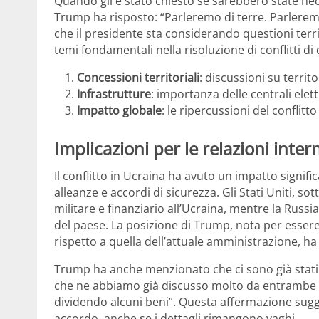
Quando gli è stato chiesto se sarebbero state nec
Trump ha risposto: “Parleremo di terre. Parleremo
che il presidente sta considerando questioni terri
temi fondamentali nella risoluzione di conflitti di
Concessioni territoriali
: discussioni su territo
Infrastrutture
: importanza delle centrali elett
Impatto globale
: le ripercussioni del conflitt
Implicazioni per le relazioni inter
Il conflitto in Ucraina ha avuto un impatto signific
alleanze e accordi di sicurezza. Gli Stati Uniti, s
militare e finanziario all’Ucraina, mentre la Russi
del paese. La posizione di Trump, nota per essere
rispetto a quella dell’attuale amministrazione, ha
Trump ha anche menzionato che ci sono già stati 
che ne abbiamo già discusso molto da entrambe le
dividendo alcuni beni”. Questa affermazione sugg
accordo, anche se i dettagli rimangono vaghi.