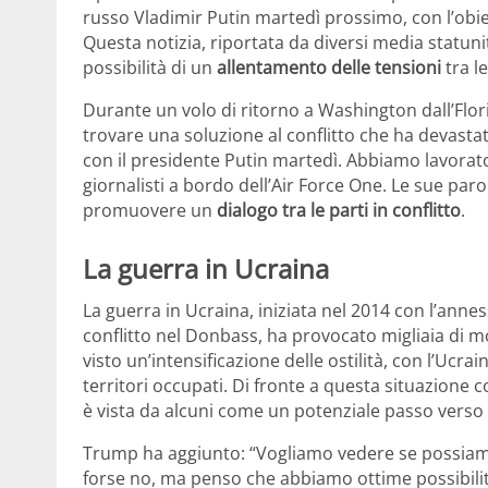
russo Vladimir Putin martedì prossimo, con l’obie
Questa notizia, riportata da diversi media statunit
possibilità di un
allentamento delle tensioni
tra l
Durante un volo di ritorno a Washington dall’Flo
trovare una soluzione al conflitto che ha devastat
con il presidente Putin martedì. Abbiamo lavorat
giornalisti a bordo dell’Air Force One. Le sue par
promuovere un
dialogo tra le parti in conflitto
.
La guerra in Ucraina
La guerra in Ucraina, iniziata nel 2014 con l’anne
conflitto nel Donbass, ha provocato migliaia di morti
visto un’intensificazione delle ostilità, con l’Ucr
territori occupati. Di fronte a questa situazione 
è vista da alcuni come un potenziale passo verso 
Trump ha aggiunto: “Vogliamo vedere se possiamo 
forse no, ma penso che abbiamo ottime possibili