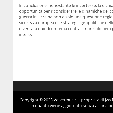
In conclusione, nonostante le incertezze, la dic
opportunità per riconsiderare le dinamiche del conf
guerra in Ucraina non è solo una questione regio
sicurezza europea e le strategie geopolitiche del
diventata quindi un tema centrale non solo per i
intero.
Copyright © 2025 Velvetmusic.it proprietà di Jws 
in quanto viene aggiornato senza alcuna per