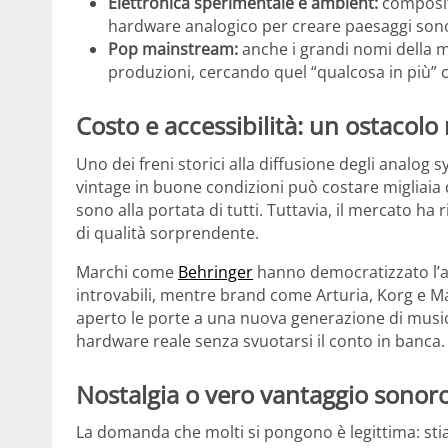
Elettronica sperimentale e ambient:
composit
hardware analogico per creare paesaggi sonori
Pop mainstream:
anche i grandi nomi della m
produzioni, cercando quel “qualcosa in più” 
Costo e accessibilità: un ostacolo 
Uno dei freni storici alla diffusione degli analog
vintage in buone condizioni può costare migliaia d
sono alla portata di tutti. Tuttavia, il mercato h
di qualità sorprendente.
Marchi come
Behringer
hanno democratizzato l’acc
introvabili, mentre brand come Arturia, Korg e M
aperto le porte a una nuova generazione di musi
hardware reale senza svuotarsi il conto in banca.
Nostalgia o vero vantaggio sonor
La domanda che molti si pongono è legittima: s