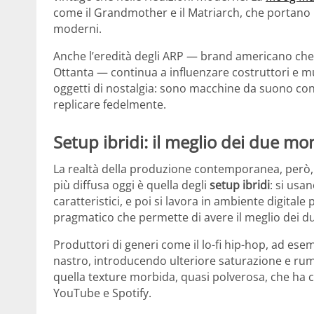
come il Grandmother e il Matriarch, che portano la 
moderni.
Anche l’eredità degli ARP — brand americano che h
Ottanta — continua a influenzare costruttori e m
oggetti di nostalgia: sono macchine da suono con 
replicare fedelmente.
Setup ibridi: il meglio dei due mo
La realtà della produzione contemporanea, però, 
più diffusa oggi è quella degli
setup ibridi
: si usa
caratteristici, e poi si lavora in ambiente digitale
pragmatico che permette di avere il meglio dei d
Produttori di generi come il lo-fi hip-hop, ad es
nastro, introducendo ulteriore saturazione e rumo
quella texture morbida, quasi polverosa, che ha 
YouTube e Spotify.