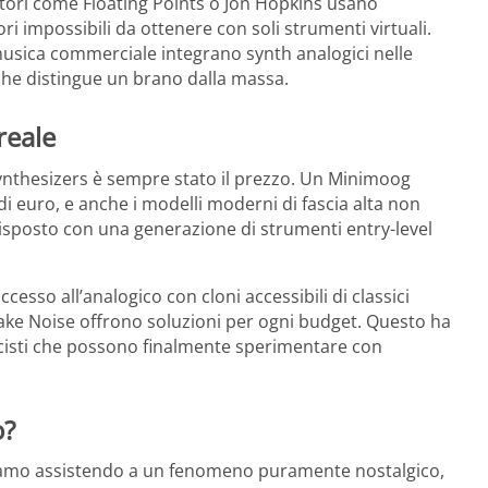
ori come Floating Points o Jon Hopkins usano
 impossibili da ottenere con soli strumenti virtuali.
usica commerciale integrano synth analogici nelle
che distingue un brano dalla massa.
reale
 synthesizers è sempre stato il prezzo. Un Minimoog
i euro, e anche i modelli moderni di fascia alta non
a risposto con una generazione di strumenti entry-level
esso all’analogico con cloni accessibili di classici
ake Noise offrono soluzioni per ogni budget. Questo ha
cisti che possono finalmente sperimentare con
o?
tiamo assistendo a un fenomeno puramente nostalgico,