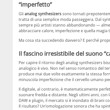
“imperfetto”
Gli
analog synthesizers
sono tornati prepotenteme
tratta di una semplice moda passeggera. Dal synth
sempre più artisti stanno abbandonando — almeno 
abbracciare calore, imperfezione e quella magia ta
Ma cosa sta succedendo davvero? E perché prop
Il fascino irresistibile del suono “
Per capire il ritorno degli analog synthesizers bi
analogico è vivo. Non nel senso romantico del ter
produce mai due volte esattamente la stessa form
minuscola imperfezione che il cervello umano pe
Il digitale, al contrario, è matematicamente per
suonare fredda e distante. Negli ultimi anni, con
DAW e plugin, il mercato si è inondato di brani cos
Il risultato? Un’omologazione sonora che ha spint