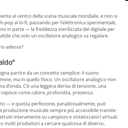
nte al centro della scena musicale mondiale, e non si
-pop al lo-fi, passando per l’elettronica sperimentale,
in parte — la freddezza sterilizzata del digitale per
ttile che solo un oscillatore analogico sa regalare.
rio adesso?
caldo”
sogna partire da un concetto semplice: il suono
mine, ma in quello fisico. Un oscillatore analogico non
a d’onda. C’è una leggera deriva di tensione, una
rcepisce come calore, profondità, presenza.
fetto — e questa perfezione, paradossalmente, può
 la produzione musicale sempre più accessibile tramite
truiti interamente su campioni e sintetizzatori virtuali.
o molti produttori a cercare qualcosa di diverso,