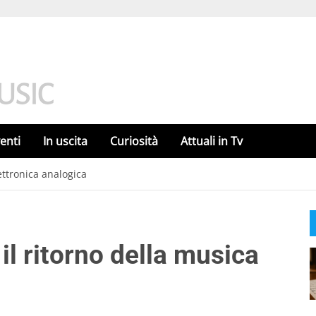
enti
In uscita
Curiosità
Attuali in Tv
lettronica analogica
 il ritorno della musica