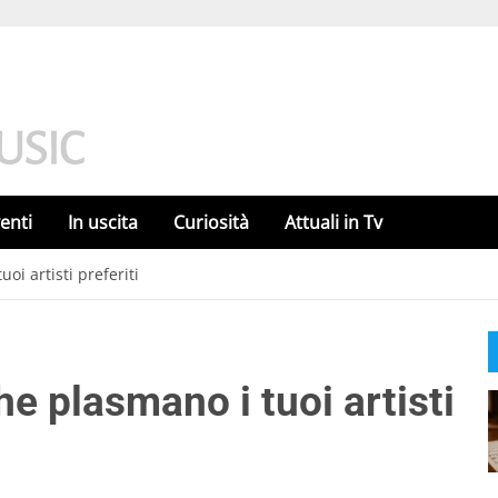
enti
In uscita
Curiosità
Attuali in Tv
uoi artisti preferiti
che plasmano i tuoi artisti