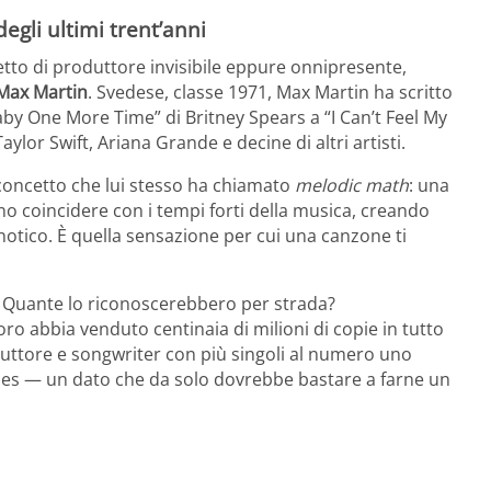
egli ultimi trent’anni
etto di produttore invisibile eppure onnipresente,
Max Martin
. Svedese, classe 1971, Max Martin ha scritto
by One More Time” di Britney Spears a “I Can’t Feel My
lor Swift, Ariana Grande e decine di altri artisti.
 concetto che lui stesso ha chiamato
melodic math
: una
ono coincidere con i tempi forti della musica, creando
notico. È quella sensazione per cui una canzone ti
 Quante lo riconoscerebbero per strada?
o abbia venduto centinaia di milioni di copie in tutto
duttore e songwriter con più singoli al numero uno
atles — un dato che da solo dovrebbe bastare a farne un