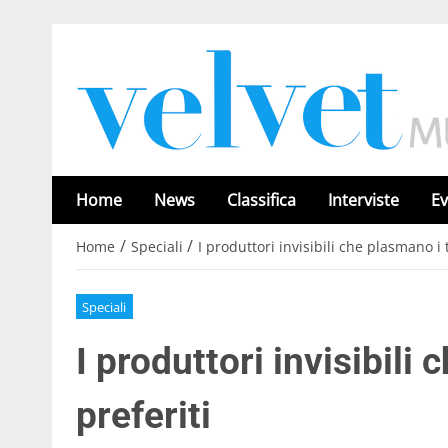
Home
News
Classifica
Interviste
Ev
/
/
Home
Speciali
I produttori invisibili che plasmano i t
Speciali
I produttori invisibili 
preferiti