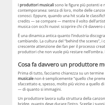
I
produttori musicali
sono le figure più potenti e 
contemporanea: senza di loro, molte delle canzon
conosci. Eppure, quando una hit scala le classific
credits — se compare — mentre il volto dell’artis
musica con occhi nuovi: scoprire chi c’è davvero d
È una dinamica antica quanto l’industria discograf
cambiando. La cultura del “behind the scenes”, i 
crescente attenzione dei fan per il processo crea
produttori che non vuole più restare nell’ombra. E
Cosa fa davvero un produttore m
Prima di tutto, facciamo chiarezza su un termin
musicale
non è semplicemente “quello che preme i 
sfaccettato e, spesso, molto più vicino a quello di
— di quanto si immagini.
Un produttore lavora sulla struttura della canzone:
bridge, quanto deve durare l’intro. Sceglie i suo