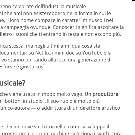
meno celebrate dell’industria musicale
i che ami non esisterebbero nella forma in cui le
he, il loro nome compare in caratteri minuscoli nei
ta campeggia ovunque. Conoscerli significa ascoltare la
ietro i suoni che ti entrano in testa e non escono più.
ica stessa, ma negli ultimi anni qualcosa sta
documentari su Netflix, i mini-doc su YouTube e la
tivo stanno portando alla luce una generazione di
 forse è giusto così.
usicale?
e che viene usato in modo molto vago. Un
produttore
bottoni in studio”. Il suo ruolo è molto più
 un co-autore — o addirittura di un direttore artistico
 decide dove va il ritornello, come si sviluppa il
ni, programma le drum machine, seleziona i synth, cura