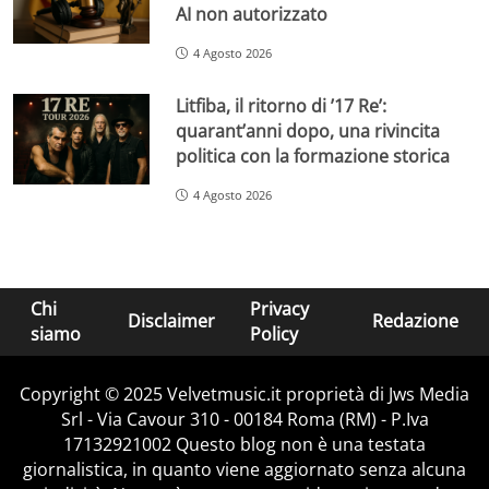
AI non autorizzato
4 Agosto 2026
Litfiba, il ritorno di ’17 Re’:
quarant’anni dopo, una rivincita
politica con la formazione storica
4 Agosto 2026
Chi
Privacy
Disclaimer
Redazione
siamo
Policy
Copyright © 2025 Velvetmusic.it proprietà di Jws Media
Srl - Via Cavour 310 - 00184 Roma (RM) - P.Iva
17132921002 Questo blog non è una testata
giornalistica, in quanto viene aggiornato senza alcuna