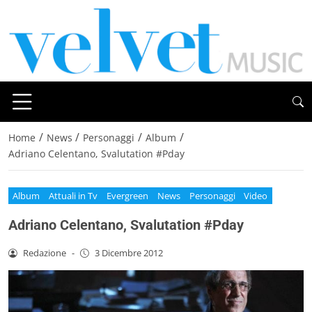
/
/
/
/
Home
News
Personaggi
Album
Adriano Celentano, Svalutation #Pday
Album
Attuali in Tv
Evergreen
News
Personaggi
Video
Adriano Celentano, Svalutation #Pday
Redazione
-
3 Dicembre 2012