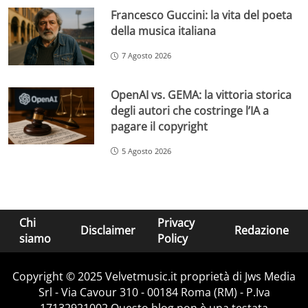
Francesco Guccini: la vita del poeta
della musica italiana
7 Agosto 2026
OpenAI vs. GEMA: la vittoria storica
degli autori che costringe l’IA a
pagare il copyright
5 Agosto 2026
Chi
Privacy
Disclaimer
Redazione
siamo
Policy
Copyright © 2025 Velvetmusic.it proprietà di Jws Media
Srl - Via Cavour 310 - 00184 Roma (RM) - P.Iva
17132921002 Questo blog non è una testata