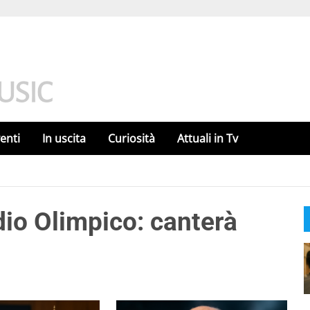
enti
In uscita
Curiosità
Attuali in Tv
dio Olimpico: canterà