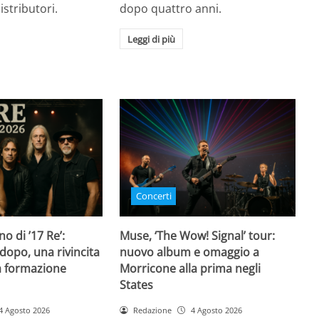
istributori.
dopo quattro anni.
Leggi di più
Concerti
rno di ’17 Re’:
Muse, ‘The Wow! Signal’ tour:
dopo, una rivincita
nuovo album e omaggio a
la formazione
Morricone alla prima negli
States
4 Agosto 2026
Redazione
4 Agosto 2026