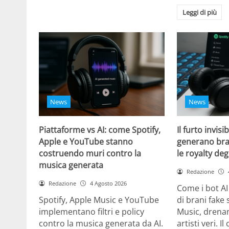
Leggi di più
News
News
Piattaforme vs AI: come Spotify,
Il furto invisi
Apple e YouTube stanno
generano bra
costruendo muri contro la
le royalty degl
musica generata
Redazione
Redazione
4 Agosto 2026
Come i bot AI
Spotify, Apple Music e YouTube
di brani fake 
implementano filtri e policy
Music, drenan
contro la musica generata da AI.
artisti veri. I