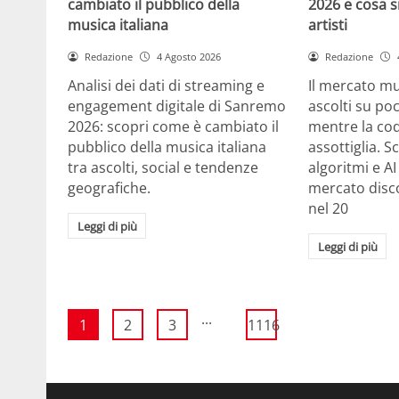
cambiato il pubblico della
2026 e cosa si
musica italiana
artisti
Redazione
4 Agosto 2026
Redazione
Analisi dei dati di streaming e
Il mercato m
engagement digitale di Sanremo
ascolti su po
2026: scopri come è cambiato il
mentre la cod
pubblico della musica italiana
assottiglia. 
tra ascolti, social e tendenze
algoritmi e A
geografiche.
mercato disco
nel 20
Leggi di più
Leggi di più
...
1
2
3
1116