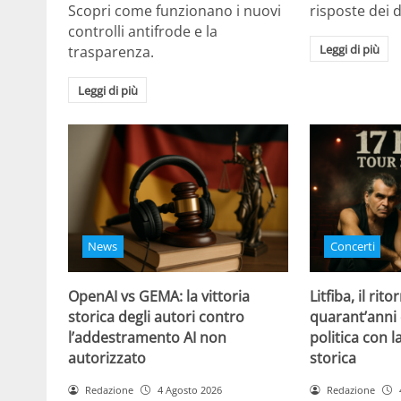
Scopri come funzionano i nuovi
risposte dei d
controlli antifrode e la
Leggi di più
trasparenza.
Leggi di più
News
Concerti
OpenAI vs GEMA: la vittoria
Litfiba, il rito
storica degli autori contro
quarant’anni 
l’addestramento AI non
politica con 
autorizzato
storica
Redazione
4 Agosto 2026
Redazione