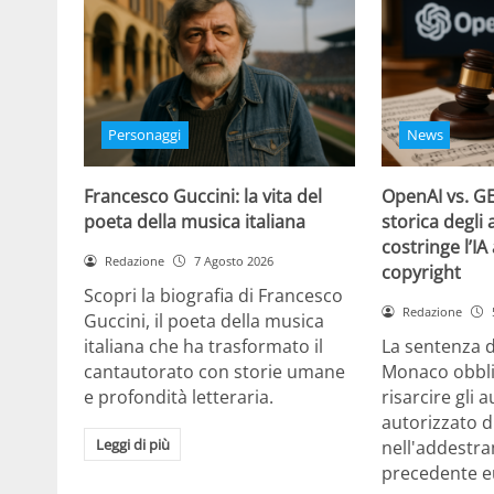
Personaggi
News
Francesco Guccini: la vita del
OpenAI vs. GE
poeta della musica italiana
storica degli 
costringe l’IA
Redazione
7 Agosto 2026
copyright
Scopri la biografia di Francesco
Redazione
Guccini, il poeta della musica
italiana che ha trasformato il
La sentenza d
cantautorato con storie umane
Monaco obbli
e profondità letteraria.
risarcire gli 
autorizzato d
Leggi di più
nell'addestra
precedente e