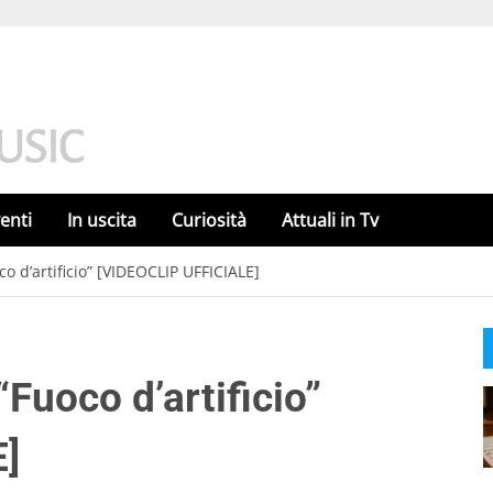
enti
In uscita
Curiosità
Attuali in Tv
 d’artificio” [VIDEOCLIP UFFICIALE]
Fuoco d’artificio”
]