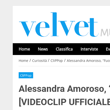
Home
News
Classifica
Interviste
Ev
/
/
/
Home
Curiosità
CliPPop
Alessandra Amoroso, “Fuoco
CliPPop
Alessandra Amoroso, “
[VIDEOCLIP UFFICIALE