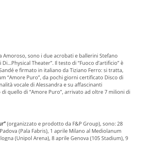
a Amoroso, sono i due acrobati e ballerini Stefano
i…Physical Theater”. Il testo di “Fuoco d’artificio” è
Sandé e firmato in italiano da Tiziano Ferro: si tratta,
um “Amore Puro”, da pochi giorni certificato Disco di
alità vocale di Alessandra e su affascinanti
 di quello di “Amore Puro”, arrivato ad oltre 7 milioni di
ur”
(organizzato e prodotto da F&P Group), sono: 28
adova (Pala Fabris), 1 aprile Milano al Mediolanum
ologna (Unipol Arena), 8 aprile Genova (105 Stadium), 9