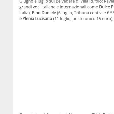
Giugno e luglio sul Belvedere di Villa Rufolo: Ravel
grandi voci italiane e internazionali come
Dulce P
Italia),
Pino Daniele
(6 luglio, Tribuna centrale € 5
e Ylenia Lucisano
(11 luglio, posto unico 15 euro),