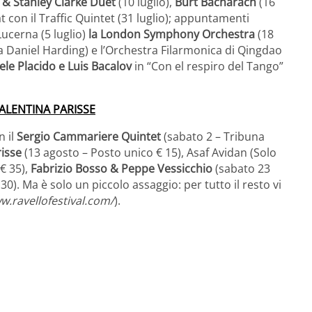
 & Stanley Clarke Duet
(10 luglio),
Burt Bacharach
(16
at con il Traffic Quintet (31 luglio); appuntamenti
Lucerna (5 luglio)
la London Symphony Orchestra
(18
 da Daniel Harding) e l’Orchestra Filarmonica di Qingdao
ele Placido e Luis Bacalov
in “Con el respiro del Tango”
VALENTINA PARISSE
n il
Sergio Cammariere Quintet
(sabato 2 – Tribuna
risse
(13 agosto – Posto unico € 15), Asaf Avidan (Solo
 € 35),
Fabrizio Bosso & Peppe Vessicchio
(sabato 23
30). Ma è solo un piccolo assaggio: per tutto il resto vi
w.ravellofestival.com/
).