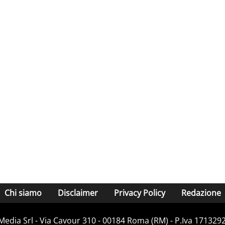
Chi siamo
Disclaimer
Privacy Policy
Redazione
Media Srl - Via Cavour 310 - 00184 Roma (RM) - P.Iva 171329