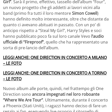
Girl”
. Sarà il primo, effettivo, tassello dell’album “Four”,
un nuovo progetto che gli addetti ai lavori vicini alla
band (primo fra tutti il loro mentore
Simon Cowell
)
hanno definito molto interessante, oltre che distante da
quanto ci avevano abituati in passato. Con un po’ di
anticipo rispetto a “Steal My Girl”, Harry Styles e soci
hanno pubblicato poco fa sul loro canale Vevo
l’audio
ufficiale di “Fireproof”
, quello che ha rappresentato una
sorta di pre-lancio dell’album.
LEGGI ANCHE: ONE DIRECTION IN CONCERTO A MILANO
– LE FOTO
LEGGI ANCHE: ONE DIRECTION IN CONCERTO A TORINO
– LE FOTO
Nuovo album alle porte, quindi, nel frattempo gli One
Direction sono
ancora impegnati nel loro roboante
“Where We Are Tour”
. Ultimamente, durante il concerto
a Phoenix (Stati Uniti), i ragazzi hanno deciso di fare un
regalo ai fan, eseguendo live proprio il ritornello di