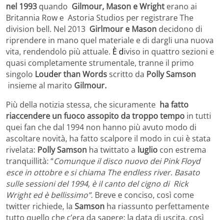
nel 1993
quando
Gilmour, Mason e Wright
erano ai
Britannia Row e Astoria Studios per registrare The
division bell. Nel 2013
Girlmour e Mason
decidono di
riprendere in mano quel materiale e di dargli una nuova
vita, rendendolo più attuale.
È d
iviso in quattro sezioni e
quasi completamente strumentale, tranne il primo
singolo
Louder than Words
scritto da
Polly Samson
insieme al marito
Gilmour.
Più della notizia stessa, che sicuramente
ha fatto
riaccendere un fuoco assopito da troppo tempo
in tutti
quei fan che dal 1994 non hanno più avuto modo di
ascoltare novità, ha fatto scalpore il modo in cui è stata
rivelata:
Polly Samson
ha twittato a
luglio
con estrema
tranquillità: “
Comunque il disco nuovo dei Pink Floyd
esce in ottobre e si chiama The endless river. Basato
sulle sessioni del 1994, è il canto del cigno di Rick
Wright ed è bellissimo”
. Breve e conciso, così come
twitter richiede, la
Samson
ha riassunto perfettamente
tutto quello che c’era da sapere: la data di uscita, così