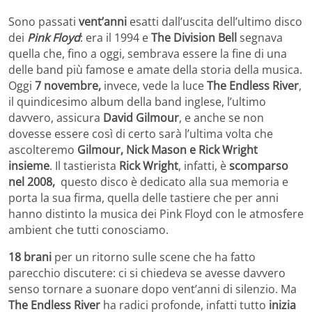
Sono passati
vent’anni
esatti dall’uscita dell’ultimo disco
dei
Pink Floyd
: era il 1994 e
The Division Bell
segnava
quella che, fino a oggi, sembrava essere la fine di una
delle band più famose e amate della storia della musica.
Oggi
7 novembre,
invece, vede la luce
The Endless River
,
il quindicesimo album della band inglese, l’ultimo
davvero, assicura
David Gilmour
, e anche se non
dovesse essere così di certo sarà l’ultima volta che
ascolteremo
Gilmour, Nick Mason e Rick Wright
insieme
. Il tastierista
Rick Wright
, infatti, è
scomparso
nel 2008,
questo disco è dedicato alla sua memoria e
porta la sua firma, quella delle tastiere che per anni
hanno distinto la musica dei Pink Floyd con le atmosfere
ambient che tutti conosciamo.
18 brani
per un ritorno sulle scene che ha fatto
parecchio discutere: ci si chiedeva se avesse davvero
senso tornare a suonare dopo vent’anni di silenzio. Ma
The Endless River
ha radici profonde, infatti tutto
inizia