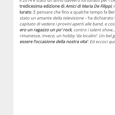
Il 2014 è stato un anno davvero fortunato per i Dea
tredicesima edizione di
Amici di Maria De Filippi
,
Iurato
. E pensare che fino a qualche tempo fa Be
stato un amante della televisione
– ha dichiarato 
capitato di vedere i provini aperti alle band, e co
ero un ragazzo un po’ rock
, contro i talent show
rimanesse, invece, un hobby ‘da localini’. Un bel
essere l’occasione della nostra vita’
. Ed eccoci qui