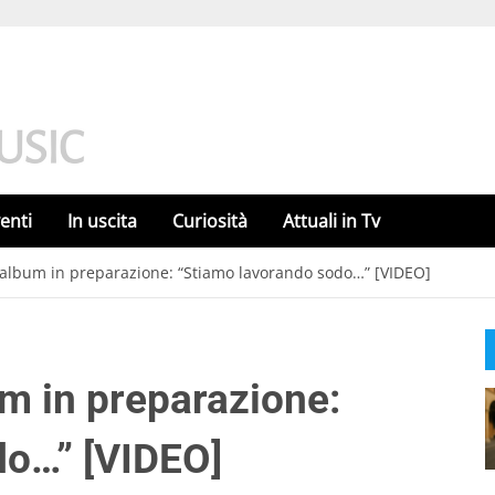
enti
In uscita
Curiosità
Attuali in Tv
 album in preparazione: “Stiamo lavorando sodo…” [VIDEO]
m in preparazione:
do…” [VIDEO]