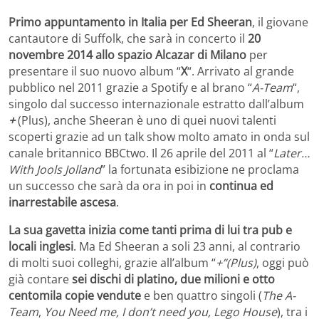
Primo appuntamento in Italia per Ed Sheeran
, il giovane
cantautore di Suffolk, che sarà in concerto il
20
novembre 2014 allo spazio Alcazar di Milano
per
presentare il suo nuovo album “
X
“. Arrivato al grande
pubblico nel 2011 grazie a Spotify e al brano “
A-Team
“,
singolo dal successo internazionale estratto dall’album
+
(Plus), anche Sheeran è uno di quei nuovi talenti
scoperti grazie ad un talk show molto amato in onda sul
canale britannico BBCtwo. Il 26 aprile del 2011 al “
Later…
With Jools Jolland
” la fortunata esibizione ne proclama
un successo che sarà da ora in poi in
continua ed
inarrestabile ascesa
.
La sua gavetta inizia come tanti prima di lui tra pub e
locali inglesi
. Ma Ed Sheeran a soli 23 anni, al contrario
di molti suoi colleghi, grazie all’album “
+”(Plus)
, oggi può
già contare
sei dischi di platino, due milioni e otto
centomila copie vendute
e ben quattro singoli (
The A-
Team
,
You Need me, I don’t need you, Lego House
), tra i