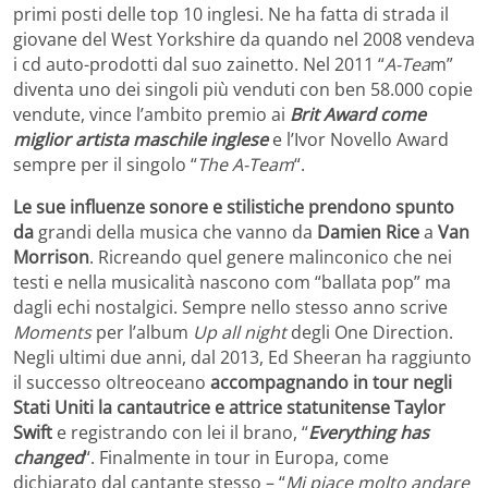
primi posti delle top 10 inglesi. Ne ha fatta di strada il
giovane del West Yorkshire da quando nel 2008 vendeva
i cd auto-prodotti dal suo zainetto. Nel 2011 “
A-Tea
m”
diventa uno dei singoli più venduti con ben 58.000 copie
vendute, vince l’ambito premio ai
Brit Award come
miglior artista maschile inglese
e l’Ivor Novello Award
sempre per il singolo “
The A-Team
“.
Le sue influenze sonore e stilistiche prendono spunto
da
grandi della musica che vanno da
Damien Rice
a
Van
Morrison
. Ricreando quel genere malinconico che nei
testi e nella musicalità nascono com “ballata pop” ma
dagli echi nostalgici. Sempre nello stesso anno scrive
Moments
per l’album
Up all night
degli One Direction.
Negli ultimi due anni, dal 2013, Ed Sheeran ha raggiunto
il successo oltreoceano
accompagnando in tour negli
Stati Uniti la cantautrice e attrice statunitense Taylor
Swift
e registrando con lei il brano, “
Everything has
changed
“. Finalmente in tour in Europa, come
dichiarato dal cantante stesso – “
Mi piace molto andare