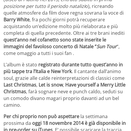
posizione per tutto il periodo natalizi
o), ricreando
quelle atmosfere da film dove regna sovrana la voce di
Barry White
, fra pochi giorni potrà recuperare
acquistando un’edizione molto più rielaborata e più
completa di quella precedente. Oltre ai tre brani inediti
quest’anno nel cofanetto sono state inserite le
immagini del favoloso concerto di Natale “
Sun Tour
“,
come omaggio a tutti i suoi fan .
L’album è stato
registrato durante tutto quest’anno in
più tappe tra l’Italia e New York
. Il cantante dall’animo
soul, grazie alle calde reinterpretazioni di classici come
Last Christmas
,
Let is snow
,
Have yourself a Merry Little
Christmas
, farà sognare neve e punch caldo, seduti su
un comodo divano magari proprio davanti ad un bel
camino.
Per chi proprio non può aspettare
la settimana
prossima da
oggi 18 novembre 2014 è già disponibile in
in pre-order su iTunes
. E’ possibile scaricare la traccia