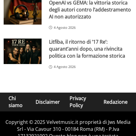
OpenAI vs GEMA: la vittoria storica
degli autori contro l’addestramento
AI non autorizzato
4 Agosto 2026
Litfiba, il ritorno di ’17 Re’:
quarant’anni dopo, una rivincita
politica con la formazione storica
4 Agosto 2026
Chi
Privacy
Disclaimer
Redazione
siamo
Policy
Copyright © 2025 Velvetmusic.it proprietà di Jws Media
Srl - Via Cavour 310 - 00184 Roma (RM) - P.Iva