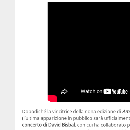
Dopodiché la vincitrice della nona edizione di
Ami
(l’ultima apparizione in pubblico sarà ufficialm
concerto di David Bisbal
, con cui ha collaborato 