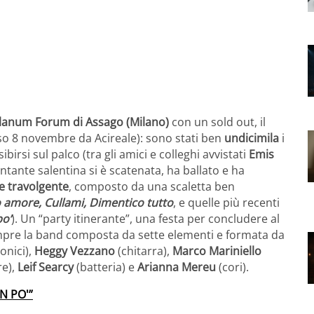
lanum Forum di Assago (Milano)
con un sold out, il
rso 8 novembre da Acireale): sono stati ben
undicimila
i
irsi sul palco (tra gli amici e colleghi avvistati
Emis
antante salentina si è scatenata, ha ballato e ha
e travolgente
, composto da una scaletta ben
 amore, Cullami, Dimentico tutto
, e quelle più recenti
po’
). Un “party itinerante”, una festa per concludere al
empre la band composta da sette elementi e formata da
ronici),
Heggy Vezzano
(chitarra),
Marco Mariniello
re),
Leif Searcy
(batteria) e
Arianna Mereu
(cori).
N PO'”