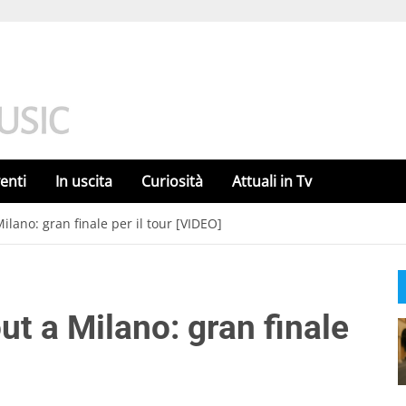
enti
In uscita
Curiosità
Attuali in Tv
lano: gran finale per il tour [VIDEO]
t a Milano: gran finale