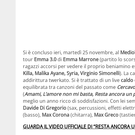
Si è concluso ieri, martedì 25 novembre, al
Medio
tour
Emma 3.0
di
Emma Marrone
(partito lo sco
ragazzi accorsi per vedere il proprio beniamino esib
Killa, Malika Ayane, Syria, Virginio Simonelli
). La c
addirittura twerkato. Si è trattato di un live
caldo 
equilibrata tra canzoni del passato come
Cercavo
(
Amami, L’amore non mi basta, Resta ancora un 
meglio un anno ricco di soddisfazioni. Con lei s
Davide Di Gregorio
(sax, percussioni, effetti elett
(basso),
Max Corona
(chitarra),
Max Greco
(tastie
GUARDA IL VIDEO UFFICIALE DI “RESTA ANCORA U