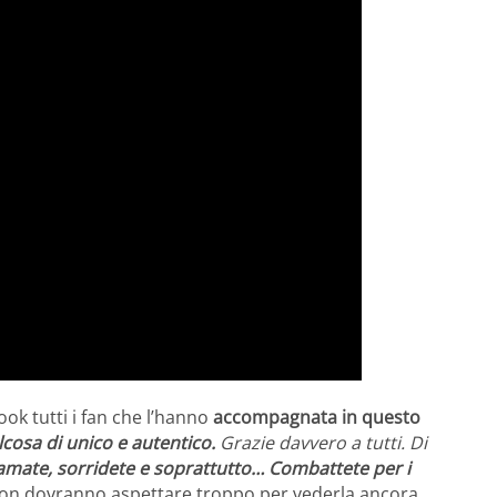
k tutti i fan che l’hanno
accompagnata in questo
cosa di unico e autentico.
Grazie davvero a tutti. Di
 amate, sorridete e soprattutto… Combattete per i
on dovranno aspettare troppo per vederla ancora,