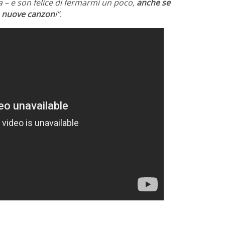
 – e son felice di fermarmi un poco,
anche se
a nuove canzon
i”
.