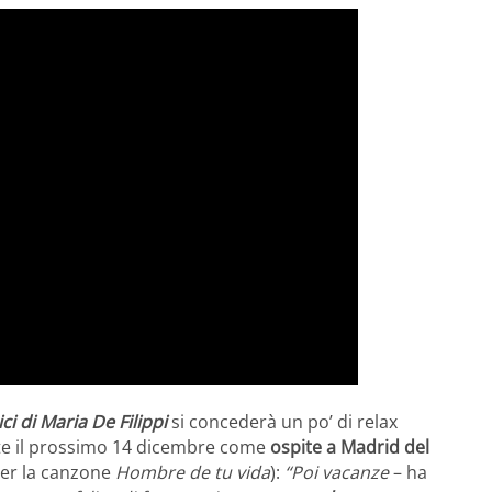
ci di Maria De Filippi
si concederà un po’ di relax
ente il prossimo 14 dicembre come
ospite a Madrid del
per la canzone
Hombre de tu vida
):
“Poi vacanze
– ha