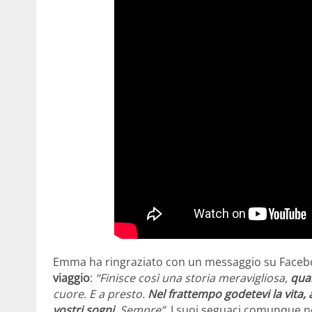
Emma ha ringraziato con un messaggio su Faceboo
viaggio
:
“Finisce così una storia meravigliosa,
qual
cuore. E a presto.
Nel frattempo godetevi la vita,
vostri sogni
. Sempre”.
I suoi seguaci comunque n