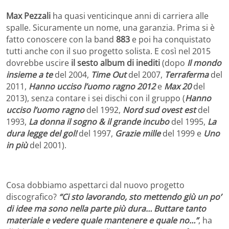
Max Pezzali
ha quasi venticinque anni di carriera alle
spalle. Sicuramente un nome, una garanzia. Prima si è
fatto conoscere con la band
883
e poi ha conquistato
tutti anche con il suo progetto solista. E così nel 2015
dovrebbe uscire
il sesto album di inediti
(dopo
Il mondo
insieme a te
del 2004,
Time Out
del 2007,
Terraferma
del
2011,
Hanno ucciso l’uomo ragno 2012
e
Max 20
del
2013), senza contare i sei dischi con il gruppo (
Hanno
ucciso l’uomo ragno
del 1992,
Nord sud ovest est
del
1993,
La donna il sogno & il grande incubo
del 1995,
La
dura legge del gol!
del 1997,
Grazie mille
del 1999 e
Uno
in più
del 2001).
Cosa dobbiamo aspettarci dal nuovo progetto
discografico?
“Ci sto lavorando, sto mettendo giù un po’
di idee ma sono nella parte più dura… Buttare tanto
materiale e vedere quale mantenere e quale no…”
, ha