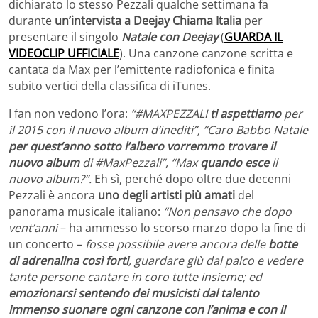
dichiarato lo stesso Pezzali qualche settimana fa
durante
un’intervista a Deejay Chiama Italia
per
presentare il singolo
Natale con Deejay
(
GUARDA IL
VIDEOCLIP UFFICIALE
). Una canzone canzone scritta e
cantata da Max per l’emittente radiofonica e finita
subito vertici della classifica di iTunes.
I fan non vedono l’ora:
“#MAXPEZZALI
ti aspettiamo
per
il 2015 con il nuovo album d’inediti”, “Caro Babbo Natale
per quest’anno sotto l’albero vorremmo trovare il
nuovo album
di #MaxPezzali”, “Max
quando esce
il
nuovo album?”.
Eh sì, perché dopo oltre due decenni
Pezzali è ancora
uno degli artisti più amati
del
panorama musicale italiano:
“Non pensavo che dopo
vent’anni
– ha ammesso lo scorso marzo dopo la fine di
un concerto –
fosse possibile avere ancora delle
botte
di adrenalina così forti
, guardare giù dal palco e vedere
tante persone cantare in coro tutte insieme; ed
emozionarsi sentendo dei musicisti dal talento
immenso suonare ogni canzone con l’anima e con il