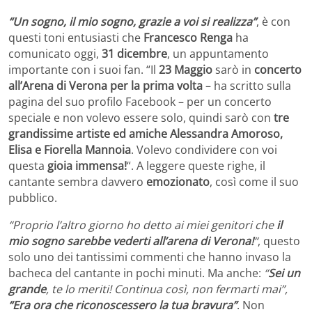
“Un sogno, il mio sogno, grazie a voi si realizza”
, è con
questi toni entusiasti che
Francesco Renga
ha
comunicato oggi,
31 dicembre
, un appuntamento
importante con i suoi fan. “Il
23 Maggio
sarò in
concerto
all’Arena di Verona per la prima volta
– ha scritto sulla
pagina del suo profilo Facebook – per un concerto
speciale e non volevo essere solo, quindi sarò con
tre
grandissime artiste ed amiche Alessandra Amoroso,
Elisa e Fiorella Mannoia
. Volevo condividere con voi
questa
gioia immensa!
“. A leggere queste righe, il
cantante sembra davvero
emozionato
, così come il suo
pubblico.
“Proprio l’altro giorno ho detto ai miei genitori che
il
mio sogno sarebbe vederti all’arena di Verona!
“
, questo
solo uno dei tantissimi commenti che hanno invaso la
bacheca del cantante in pochi minuti. Ma anche:
“
Sei un
grande
, te lo meriti! Continua così, non fermarti mai”,
“Era ora che riconoscessero la tua bravura”
. Non