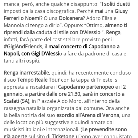
manca, però, anche qualche disappunto: “
I soliti duetti
imposti dalla casa discografica. Perché
mai
una
Giusy
Ferreri o Noemi
? O una
Dolcenera
? Adoro Elisa e
Mannoia ci tengo a dirlo”. Oppure: “Ottimo,
almeno ti
riprendi dalla caduta di stile con D’Alessio
!”.
Renga
,
infatti, farà parte del cast stellare previsto per il
#GigiAndFriends
, il
maxi concerto di Capodanno a
Napoli, con Gigi D’Alessi
o a fare da padrone di casa e
tanti altri ospiti.
Renga inarrestabile
, quindi: ha recentemente concluso
il suo
Tempo Reale Tour
con la tappa di Trieste, si
appresta a riscaldare il
Capodanno partenopeo
e il
2
gennaio, a partire dalle ore 21.30, sarà in concerto a
Scafati (SA)
, in Piazzale Aldo Moro, all’interno della
rassegna natalizia organizzata dal comune. Ora anche
la bella notizia del suo
esordio all’Arena di Verona
, una
delle location più suggestive e quindi amate dai
musicisti italiani e internazionali. (
Le prevendite sono
già aperte
sul sito di
Ticketone
.) Dopo aver conquistato,