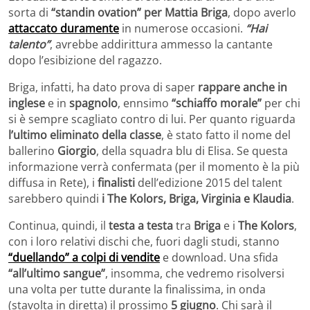
sorta di
“standin ovation” per Mattia Briga
, dopo averlo
attaccato duramente
in numerose occasioni.
“Hai
talento”
, avrebbe addirittura ammesso la cantante
dopo l’esibizione del ragazzo.
Briga, infatti, ha dato prova di saper
rappare anche in
inglese
e in
spagnolo
, ennsimo
“schiaffo morale”
per chi
si è sempre scagliato contro di lui. Per quanto riguarda
l’ultimo eliminato della classe
, è stato fatto il nome del
ballerino
Giorgio
, della squadra blu di Elisa. Se questa
informazione verrà confermata (per il momento è la più
diffusa in Rete), i
finalisti
dell’edizione 2015 del talent
sarebbero quindi
i The Kolors, Briga, Virginia e Klaudia
.
Continua, quindi, il
testa a testa
tra
Briga
e i
The Kolors
,
con i loro relativi dischi che, fuori dagli studi, stanno
“duellando” a colpi di vendite
e download. Una sfida
“all’ultimo sangue”
, insomma, che vedremo risolversi
una volta per tutte durante la finalissima, in onda
(stavolta in diretta) il prossimo
5 giugno
. Chi sarà il