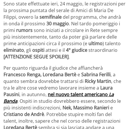
Sono state effettuate ieri, 24 maggio, le registrazioni per
la prossima puntata del serale di Amici di Maria De
Filippi, ovvero la
semifinale
del programma, che andrà
in onda il prossimo
30 maggio
. Nel tardo pomeriggio i
primi
rumors
sono iniziati a circolare in Rete sempre
più insistentemente, tanto da poter già parlare delle
prime anticipazioni circa il prossimo (e
ultimo
) talento
eliminato
, gli
ospiti
attesi e il
4° giudice
straordinario
[ATTENZIONE SEGUE SPOILER]
.
Per quanto riguarda il giudice che affiancherà
Francesco Renga, Loredana Bertè
e
Sabrina Ferilli
, a
quanto sembra dovrebbe trattarsi di
Ricky Martin
, che
tra le altre cose vedremo lavorare insieme a
Laura
Pausini
, in autunno,
nel nuovo talent americano
La
Banda
. Ospiti in studio dovrebbero essere, secondo le
più insistenti indiscrezioni,
Nek, Massimo Ranieri
e
Cristiano de Andrè
. Potrebbe stupire molti fan del
talent, inoltre, sapere che nel corso delle registrazioni
Loredana Bertè
sembra si sia lasciata andare a una