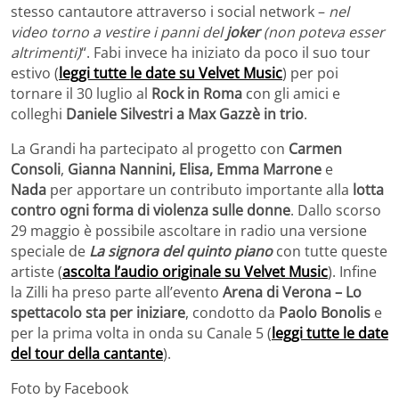
stesso cantautore attraverso i social network –
nel
video torno a vestire i panni del
joker
(non poteva esser
altrimenti)
“. Fabi invece ha iniziato da poco il suo tour
estivo (
leggi tutte le date su Velvet Music
) per poi
tornare il 30 luglio al
Rock in Roma
con gli amici e
colleghi
Daniele Silvestri a Max Gazzè in trio
.
La Grandi ha partecipato al progetto con
Carmen
Consoli
,
Gianna Nannini, Elisa, Emma Marrone
e
Nada
per apportare un contributo importante alla
lotta
contro ogni forma di violenza sulle donne
. Dallo scorso
29 maggio è possibile ascoltare in radio una versione
speciale de
La signora del quinto piano
con tutte queste
artiste (
ascolta l’audio originale su Velvet Music
). Infine
la Zilli ha preso parte all’evento
Arena di Verona – Lo
spettacolo sta per iniziare
, condotto da
Paolo Bonolis
e
per la prima volta in onda su Canale 5 (
leggi tutte le date
del tour della cantante
).
Foto by Facebook