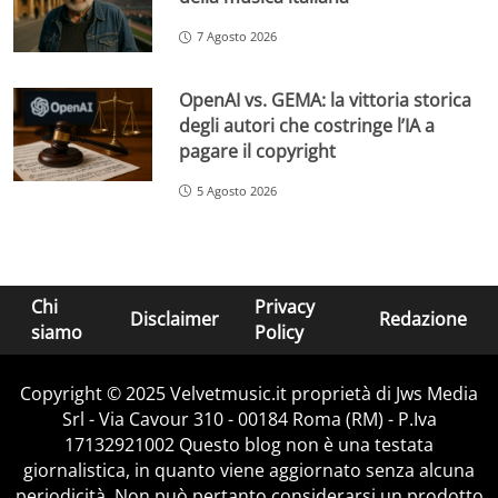
7 Agosto 2026
OpenAI vs. GEMA: la vittoria storica
degli autori che costringe l’IA a
pagare il copyright
5 Agosto 2026
Chi
Privacy
Disclaimer
Redazione
siamo
Policy
Copyright © 2025 Velvetmusic.it proprietà di Jws Media
Srl - Via Cavour 310 - 00184 Roma (RM) - P.Iva
17132921002 Questo blog non è una testata
giornalistica, in quanto viene aggiornato senza alcuna
periodicità. Non può pertanto considerarsi un prodotto