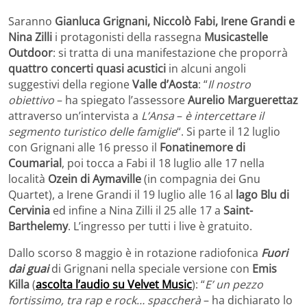
Saranno
Gianluca Grignani, Niccolò Fabi, Irene Grandi e
Nina Zilli
i protagonisti della rassegna
Musicastelle
Outdoor
: si tratta di una manifestazione che proporrà
quattro concerti quasi acustici
in alcuni angoli
suggestivi della regione
Valle d’Aosta
: “
Il nostro
obiettivo
– ha spiegato l’assessore
Aurelio Marguerettaz
attraverso un’intervista a
L’Ansa
–
è intercettare il
segmento turistico delle famiglie
“. Si parte il 12 luglio
con Grignani alle 16 presso il
Fonatinemore di
Coumarial
, poi tocca a Fabi il 18 luglio alle 17 nella
località
Ozein di Aymaville
(in compagnia dei Gnu
Quartet), a Irene Grandi il 19 luglio alle 16 al
lago Blu di
Cervinia
ed infine a Nina Zilli il 25 alle 17 a
Saint-
Barthelemy
. L’ingresso per tutti i live è gratuito.
Dallo scorso 8 maggio è in rotazione radiofonica
Fuori
dai guai
di Grignani nella speciale versione con
Emis
Killa
(
ascolta l’audio su Velvet Music
): “
E’ un pezzo
fortissimo, tra rap e rock… spaccherà
– ha dichiarato lo