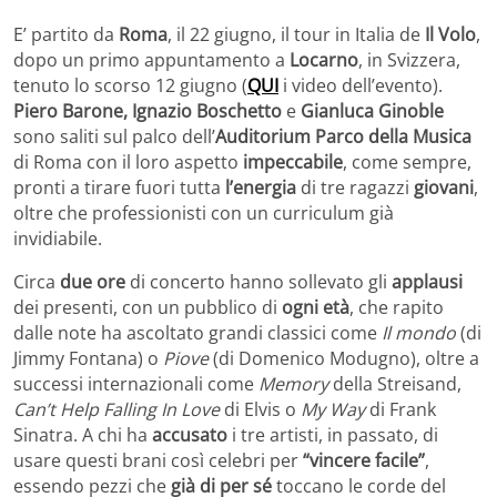
E’ partito da
Roma
, il 22 giugno, il tour in Italia de
Il Volo
,
dopo un primo appuntamento a
Locarno
, in Svizzera,
tenuto lo scorso 12 giugno (
QUI
i video dell’evento).
Piero Barone, Ignazio Boschetto
e
Gianluca Ginoble
sono saliti sul palco dell’
Auditorium Parco della Musica
di Roma con il loro aspetto
impeccabile
, come sempre,
pronti a tirare fuori tutta
l’energia
di tre ragazzi
giovani
,
oltre che professionisti con un curriculum già
invidiabile.
Circa
due ore
di concerto hanno sollevato gli
applausi
dei presenti, con un pubblico di
ogni età
, che rapito
dalle note ha ascoltato grandi classici come
Il mondo
(di
Jimmy Fontana) o
Piove
(di Domenico Modugno), oltre a
successi internazionali come
Memory
della Streisand,
Can’t Help Falling In Love
di Elvis o
My Way
di Frank
Sinatra. A chi ha
accusato
i tre artisti, in passato, di
usare questi brani così celebri per
“vincere facile”
,
essendo pezzi che
già di per sé
toccano le corde del