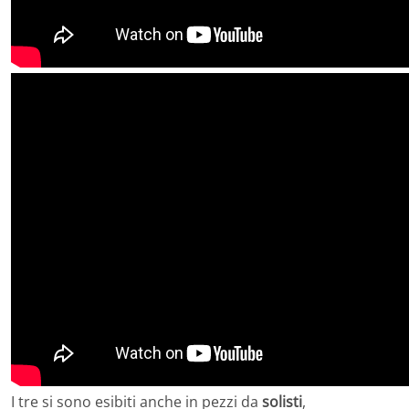
I tre si sono esibiti anche in pezzi da
solisti
,