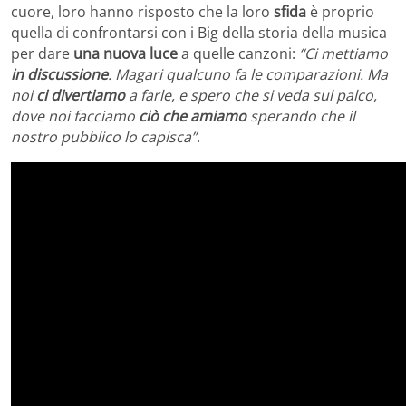
cuore, loro hanno risposto che la loro
sfida
è proprio
quella di confrontarsi con i Big della storia della musica
per dare
una nuova luce
a quelle canzoni:
“Ci mettiamo
in discussione
. Magari qualcuno fa le comparazioni. Ma
noi
ci divertiamo
a farle, e spero che si veda sul palco,
dove noi facciamo
ciò che amiamo
sperando che il
nostro pubblico lo capisca”
.