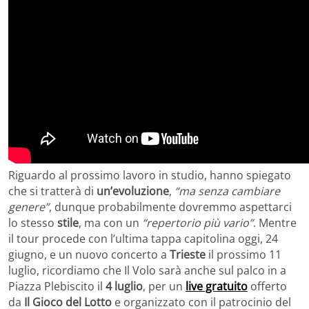
Riguardo al prossimo lavoro in studio, hanno spiegato
che si tratterà di
un’evoluzione
,
“ma senza cambiare
genere”
, dunque probabilmente dovremmo aspettarci
lo stesso
stile
, ma con un
“repertorio più vario”
. Mentre
il tour procede con l’ultima tappa capitolina oggi, 24
giugno, e un nuovo concerto a
Trieste
il prossimo 11
luglio, ricordiamo che Il Volo sarà anche sul palco in a
Piazza Plebiscito il
4 luglio
, per un
live gratuito
offerto
da
Il Gioco del Lotto
e organizzato con il patrocinio del