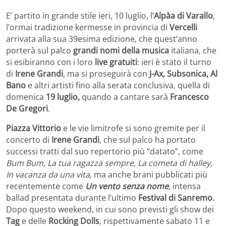
E’ partito in grande stile ieri, 10 luglio, l’
Alpàa di Varallo
,
l’ormai tradizione kermesse in provincia di
Vercelli
arrivata alla sua 39esima edizione, che quest’anno
porterà sul palco
grandi nomi della musica
italiana, che
si esibiranno con i loro
live gratuiti
: ieri è stato il turno
di
Irene Grandi
, ma si proseguirà con
J-Ax, Subsonica, Al
Bano
e altri artisti fino alla serata conclusiva, quella di
domenica
19 luglio,
quando a cantare sarà
Francesco
De Gregori
.
Piazza Vittorio
e le vie limitrofe si sono gremite per il
concerto di
Irene Grandi
, che sul palco ha portato
successi tratti dal suo repertorio più “datato”, come
Bum Bum, La tua ragazza sempre, La cometa di halley,
In vacanza da una vita
, ma anche brani pubblicati più
recentemente come
Un vento senza nome
, intensa
ballad presentata durante l’ultimo
Festival di Sanremo
.
Dopo questo weekend, in cui sono previsti gli show dei
Tag
e delle
Rocking Dolls
, rispettivamente sabato 11 e