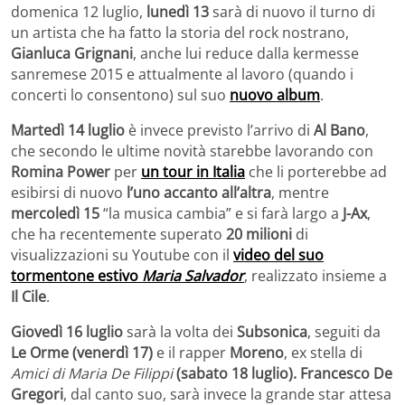
domenica 12 luglio,
lunedì 13
sarà di nuovo il turno di
un artista che ha fatto la storia del rock nostrano,
Gianluca Grignani
, anche lui reduce dalla kermesse
sanremese 2015 e attualmente al lavoro (quando i
concerti lo consentono) sul suo
nuovo album
.
Martedì 14 luglio
è invece previsto l’arrivo di
Al Bano
,
che secondo le ultime novità starebbe lavorando con
Romina Power
per
un tour in Italia
che li porterebbe ad
esibirsi di nuovo
l’uno accanto all’altra
, mentre
mercoledì 15
“la musica cambia” e si farà largo a
J-Ax
,
che ha recentemente superato
20 milioni
di
visualizzazioni su Youtube con il
video del suo
tormentone estivo
Maria Salvador
, realizzato insieme a
Il Cile
.
Giovedì 16 luglio
sarà la volta dei
Subsonica
, seguiti da
Le Orme (venerdì 17)
e il rapper
Moreno
, ex stella di
Amici di Maria De Filippi
(sabato 18 luglio). Francesco De
Gregori
, dal canto suo, sarà invece la grande star attesa