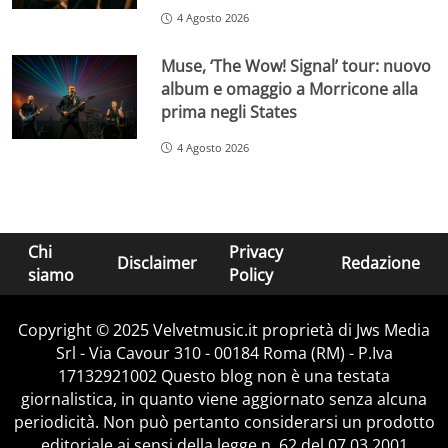
4 Agosto 2026
Muse, ‘The Wow! Signal’ tour: nuovo
album e omaggio a Morricone alla
prima negli States
4 Agosto 2026
Chi
Privacy
Disclaimer
Redazione
siamo
Policy
Copyright © 2025 Velvetmusic.it proprietà di Jws Media
Srl - Via Cavour 310 - 00184 Roma (RM) - P.Iva
17132921002 Questo blog non è una testata
giornalistica, in quanto viene aggiornato senza alcuna
periodicità. Non può pertanto considerarsi un prodotto
editoriale ai sensi della legge n. 62 del 07.03.2001