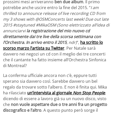
prossimi mesi arriveranno
ben due album
. Il primo
potrebbe anche uscire entro la fine del 2015. “
I am
thrilled to announce release of live recording CD from
my 3 shows with @OSMConcerts last week! Due out late
2015 #staytuned #MikaOSM (Sono elettrizzato all’idea di
annunciarvi
la registrazione del mio nuovo cd
direttamente dai tre live della scorsa settimana con
l’Orchestra. In arrivo entro il 2015
, ndr)
“,
ha scritto lo
scorso marzo l’artista su Twitter
. Per Natale sarà
davvero nei negozi un cd con il meglio dei tre concerti
che il cantante ha fatto insieme all’Orchestra Sinfonica
di Montreal?
La conferma ufficiale ancora non c’è, eppure tutti
sperano sia davvero così. Sarebbe davvero un bel
regalo da trovare sotto l’albero. E non è finita qui. Mika
ha rilasciato
un’intervista al giornale
Non Stop People
,
dicendo di essere a lavoro già su un nuovo disco, visto
che
non vuole aspettare due o tre anni fra un progetto
discografico e l’altro
. A questo punto però sorge il