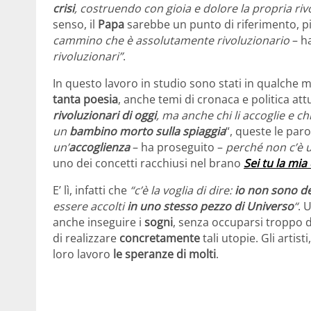
crisi
, costruendo con gioia e dolore la propria ri
senso, il
Papa
sarebbe un punto di riferimento, più
cammino che è assolutamente rivoluzionario
– h
rivoluzionari”
.
In questo lavoro in studio sono stati in qualche m
tanta poesia
, anche temi di cronaca e politica attu
rivoluzionari di oggi
, ma anche chi li accoglie e c
un
bambino morto sulla spiaggia
“, queste le paro
un’
accoglienza
– ha proseguito –
perché non c’è 
uno dei concetti racchiusi nel brano
Sei tu la mia 
E’ lì, infatti che
“c’è la voglia di dire:
io non sono de
essere accolti
in uno stesso pezzo di Universo
“
. 
anche inseguire i
sogni
, senza occuparsi troppo de
di realizzare
concretamente
tali utopie. Gli arti
loro lavoro
le speranze di molti
.