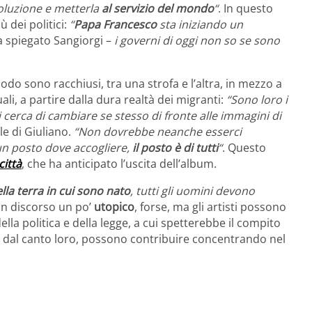
voluzione e metterla
al servizio del mondo
“
. In questo
 dei politici:
“
Papa Francesco
sta iniziando un
a spiegato Sangiorgi –
i governi di oggi non so se sono
odo sono racchiusi, tra una strofa e l’altra, in mezzo a
ali, a partire dalla dura realtà dei migranti:
“Sono loro i
hi cerca di cambiare se stesso di fronte alle immagini di
le di Giuliano.
“Non dovrebbe neanche esserci
un posto dove accogliere,
il posto è di tutti
“
. Questo
città
, che ha anticipato l’uscita dell’album.
lla terra in cui sono nato
, tutti gli uomini devono
Un discorso un po’
utopico
, forse, ma gli artisti possono
lla politica e della legge, a cui spetterebbe il compito
sti, dal canto loro, possono contribuire concentrando nel