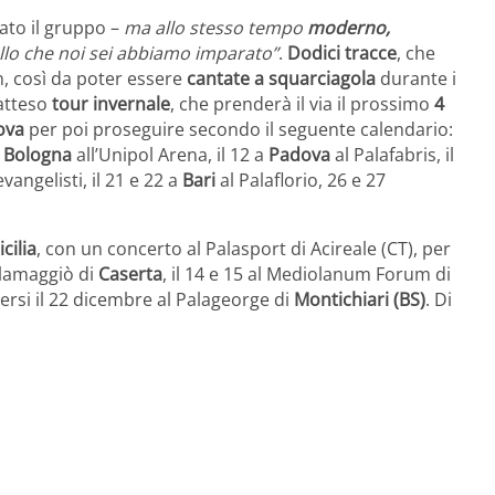
cato il gruppo –
ma allo stesso tempo
moderno,
ello che noi sei abbiamo imparato”
.
Dodici tracce
, che
, così da poter essere
cantate a squarciagola
durante i
’atteso
tour invernale
, che prenderà il via il prossimo
4
ova
per poi proseguire secondo il seguente calendario:
a
Bologna
all’Unipol Arena, il 12 a
Padova
al Palafabris, il
vangelisti, il 21 e 22 a
Bari
al Palaflorio, 26 e 27
icilia
, con un concerto al Palasport di Acireale (CT), per
Palamaggiò di
Caserta
, il 14 e 15 al Mediolanum Forum di
ersi il 22 dicembre al Palageorge di
Montichiari (BS)
. Di