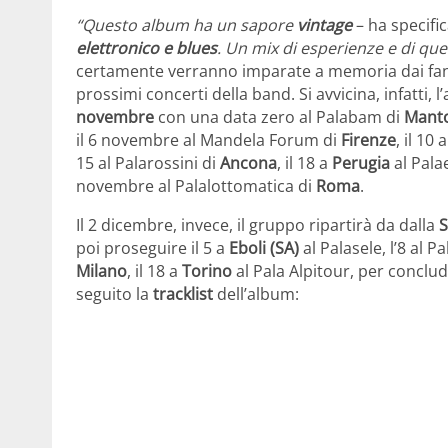
“Questo album ha un sapore
vintage
– ha specifi
elettronico e blues
. Un mix di esperienze e di qu
certamente verranno imparate a memoria dai fan
prossimi concerti della band. Si avvicina, infatti, l
novembre
con una data zero al Palabam di
Mant
il 6 novembre al Mandela Forum di
Firenze
, il 10 
15 al Palarossini di
Ancona
, il 18 a
Perugia
al Palae
novembre al Palalottomatica di
Roma
.
Il 2 dicembre, invece, il gruppo ripartirà da dalla
S
poi proseguire il 5 a
Eboli (SA)
al Palasele, l’8 al 
Milano
, il 18 a
Torino
al Pala Alpitour, per conclud
seguito la
tracklist
dell’album: