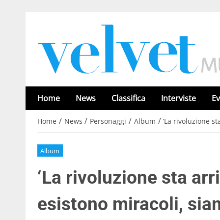
Home
News
Classifica
Interviste
Ev
/
/
/
/
Home
News
Personaggi
Album
‘La rivoluzione s
Album
‘La rivoluzione sta ar
esistono miracoli, sia