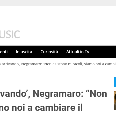
enti
In uscita
Curiosità
Attuali in Tv
ta arrivando’, Negramaro: “Non esistono miracoli, siamo noi a camb
rivando’, Negramaro: “Non
mo noi a cambiare il