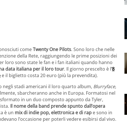
conosciuti come
Twenty One Pilots
. Sono loro che nelle
enzione della Rete, raggiungendo le prime posizioni dei
 per loro sono state le fan e i fan italiani quando hanno
na data italiana per il loro tour
. Il giorno prescelto è l
‘
8
o
e il biglietto costa 20 euro (più la prevendita).
 negli stadi americani il loro quarto album,
Blurryface
,
almente, sbarcheranno anche in Europa. Formatosi nel
rasformato in un duo composto appunto da Tyler,
rista.
Il nome della band prende spunto dall’opera
ca è un
mix di indie pop, elettronica e di rap
e sono in
ndevano l’occasione per poterli vedere esibirsi dal vivo.