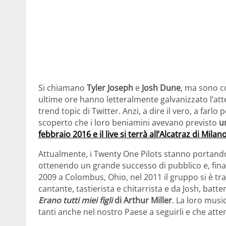
Si chiamano
Tyler Joseph
e
Josh Dune
, ma sono 
ultime ore hanno letteralmente galvanizzato l’att
trend topic di Twitter. Anzi, a dire il vero, a farlo
scoperto che i loro beniamini avevano previsto
u
febbraio 2016 e il live si terrà all’Alcatraz di Milan
Attualmente, i Twenty One Pilots stanno portando
ottenendo un grande successo di pubblico e, fin
2009 a Colombus, Ohio, nel 2011 il gruppo si è t
cantante, tastierista e chitarrista e da Josh, batte
Erano tutti miei figli
di Arthur Miller
. La loro musi
tanti anche nel nostro Paese a seguirli e che atte