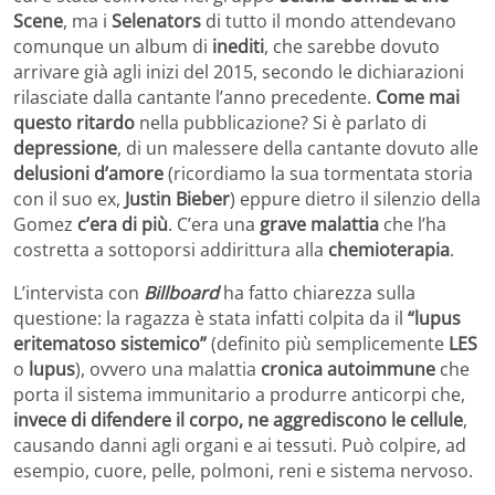
Scene
, ma i
Selenators
di tutto il mondo attendevano
comunque un album di
inediti
, che sarebbe dovuto
arrivare già agli inizi del 2015, secondo le dichiarazioni
rilasciate dalla cantante l’anno precedente.
Come mai
questo ritardo
nella pubblicazione? Si è parlato di
depressione
, di un malessere della cantante dovuto alle
delusioni d’amore
(ricordiamo la sua tormentata storia
con il suo ex,
Justin Bieber
) eppure dietro il silenzio della
Gomez
c’era di più
. C’era una
grave malattia
che l’ha
costretta a sottoporsi addirittura alla
chemioterapia
.
L’intervista con
Billboard
ha fatto chiarezza sulla
questione: la ragazza è stata infatti colpita da il
“lupus
eritematoso sistemico”
(definito più semplicemente
LES
o
lupus
), ovvero una malattia
cronica autoimmune
che
porta il sistema immunitario a produrre anticorpi che,
invece di difendere il corpo, ne aggrediscono le cellule
,
causando danni agli organi e ai tessuti. Può colpire, ad
esempio, cuore, pelle, polmoni, reni e sistema nervoso.