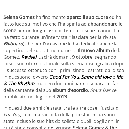
Selena Gomez
ha finalmente
aperto il suo cuore
ed ha
fatto luce sul motivo che l’ha spinta ad
abbandonare le
scene
per un lungo lasso di tempo lo scorso anno. Lo
ha fatto durante un’intervista rilasciata per la rivista
Billboard
, che per l’occasione le ha dedicato anche la
copertina del suo ultimo numero. Il
nuovo album
della
Gomez,
Revival
, uscirà domani,
9 ottobre
, segnando
così il suo ritorno ufficiale sulla scena discografica dopo
il successo ottenuto con i primi singoli estratti dal disco
in questione, ovvero
Good For You
,
Same old love
e
Me
& The Rhythm
, ma ben due anni hanno separato i fan
della cantante dal suo
album d’esordio
,
Stars Dance
,
pubblicato nel luglio del
2013
.
In questi due anni c’è stata, tra le altre cose, l’uscita di
For You
, la prima raccolta della pop star in cui sono
state incluse le sue hits da solista e quelli degli anni in
cui è stata coinvolta nel gruppo
Selena Gomez & the