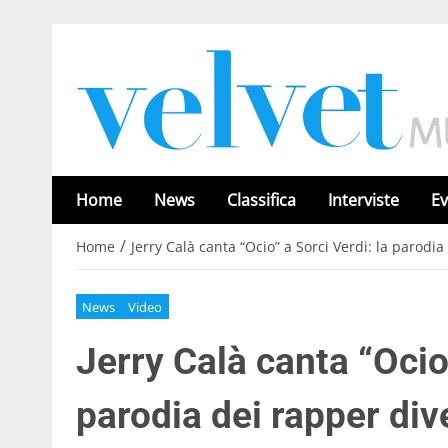
Home
News
Classifica
Interviste
Ev
/
Home
Jerry Calà canta “Ocio” a Sorci Verdi: la parodi
News
Video
Jerry Calà canta “Ocio”
parodia dei rapper div