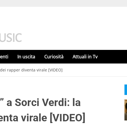
enti
In uscita
Curiosità
Attuali in Tv
a dei rapper diventa virale [VIDEO]
 a Sorci Verdi: la
enta virale [VIDEO]