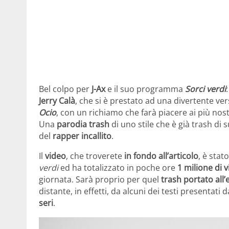
Bel colpo per
J-Ax
e il suo programma
Sorci verdi
Jerry Calà
, che si è prestato ad una divertente ve
Ocio
, con un richiamo che farà piacere ai più nost
Una
parodia trash
di uno stile che è già trash di 
del
rapper incallito
.
Il
video
, che troverete
in fondo all’articolo
, è stat
verdi
ed ha totalizzato in poche ore
1 milione di v
giornata. Sarà proprio per quel
trash portato all
distante, in effetti, da alcuni dei testi presentati
seri
.