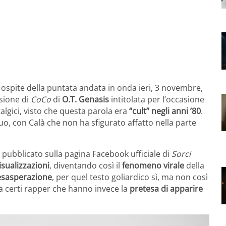
: ospite della puntata andata in onda ieri, 3 novembre,
rsione di
CoCo
di
O.T. Genasis
intitolata per l’occasione
algici, visto che questa parola era
“cult” negli anni ’80
.
suo, con Calà che non ha sfigurato affatto nella parte
o pubblicato sulla pagina Facebook ufficiale di
Sorci
isualizzazioni
, diventando così il
fenomeno virale
della
’esasperazione
, per quel testo goliardico sì, ma non così
 da certi rapper che hanno invece la
pretesa di apparire