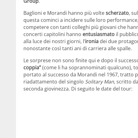
Group
.
Baglioni e Morandi hanno più volte
scherzato
, su
questa cominci a incidere sulle loro performance
competere con tanti colleghi più giovani che han
concerti capitolini hanno
entusiasmato
il pubblic
alla luce dei nostri giorni, l’
ironia
dei due protagon
nonostante così tanti ani di carriera alle spalle.
Le sorprese non sono finite qui e dopo il success
coppia”
(come li ha soprannominati qualcuno), to
portato al successo da Morandi nel 1967, tratto pro
riadattamento del singolo
Solitary Man
, scritto d
seconda giovinezza. Di seguito le date del tour: