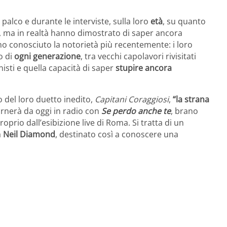
l palco e durante le interviste, sulla loro
età
, su quanto
, ma in realtà hanno dimostrato di saper ancora
no conosciuto la notorietà più recentemente: i loro
o di
ogni generazione
, tra vecchi capolavori rivisitati
isti e quella capacità di saper
stupire ancora
o del loro duetto inedito,
Capitani Coraggiosi
,
“la strana
rnerà da oggi in radio con
Se perdo anche te
, brano
prio dall’esibizione live di Roma. Si tratta di un
a
Neil Diamond
, destinato così a conoscere una