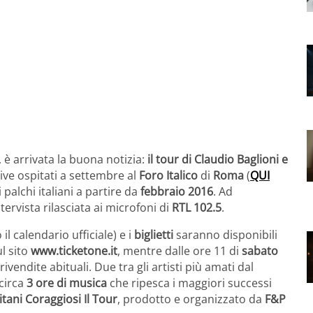
è arrivata la buona notizia:
il tour di Claudio Baglioni e
live ospitati a settembre al
Foro Italico
di
Roma
(
QUI
i palchi italiani a partire da
febbraio 2016
. Ad
ervista rilasciata ai microfoni di
RTL 102.5
.
l calendario ufficiale) e i
biglietti
saranno disponibili
ul sito
www.ticketone.it
, mentre dalle ore 11 di
sabato
endite abituali. Due tra gli artisti più amati dal
circa
3 ore di musica
che ripesca i maggiori successi
tani Coraggiosi Il Tour
, prodotto e organizzato da
F&P